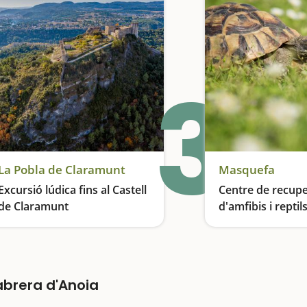
3
La Pobla de Claramunt
Masquefa
Excursió lúdica fins al Castell
Centre de recupe
de Claramunt
d'amfibis i reptil
Catalunya a Mas
Un recorregut lúdic per fer amb família i moltes sorpreses durant el camí
abrera d'Anoia