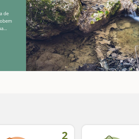
a de
trobem
ua
alt
2