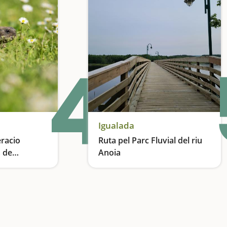
4
Igualada
racio
Ruta pel Parc Fluvial del riu
s de
Anoia
quefa
La importància de l'educació ambiental
Un passeig amb zona de pícnic