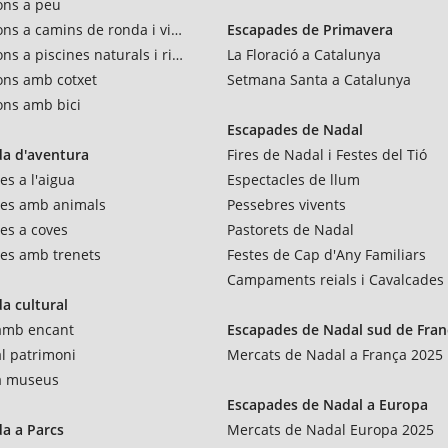
ons a peu
ons a camins de ronda i vies verdes
Escapades de Primavera
ns a piscines naturals i rius
La Floració a Catalunya
ons amb cotxet
Setmana Santa a Catalunya
ons amb bici
Escapades de Nadal
a d'aventura
Fires de Nadal i Festes del Tió
es a l'aigua
Espectacles de llum
res amb animals
Pessebres vivents
es a coves
Pastorets de Nadal
es amb trenets
Festes de Cap d'Any Familiars
Campaments reials i Cavalcades
a cultural
 amb encant
Escapades de Nadal sud de Fran
al patrimoni
Mercats de Nadal a França 2025
 a museus
Escapades de Nadal a Europa
a a Parcs
Mercats de Nadal Europa 2025