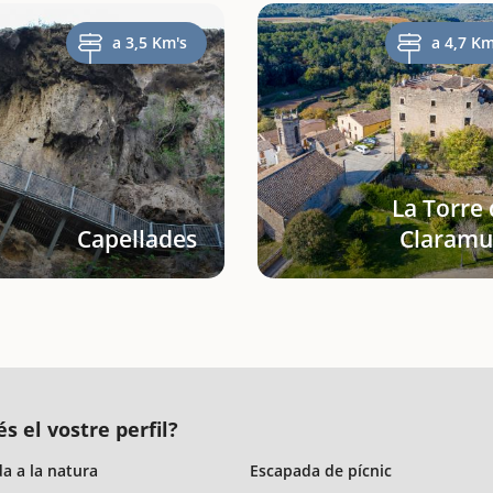
a 3,5 Km's
a 4,7 Km
La Torre
Capellades
Claramu
s el vostre perfil?
a a la natura
Escapada de pícnic