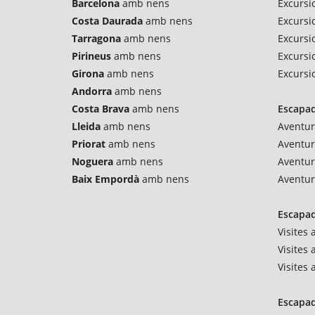
Barcelona
amb nens
Excursi
Costa Daurada
amb nens
Excursi
Tarragona
amb nens
Excursio
Pirineus
amb nens
Excursi
Girona
amb nens
Excursi
Andorra
amb nens
Costa Brava
amb nens
Escapad
Lleida
amb nens
Aventur
Priorat
amb nens
Aventu
Noguera
amb nens
Aventur
Baix Empordà
amb nens
Aventur
Escapad
Visites
Visites 
Visites
Escapad