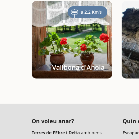
a 2,2 Km's
Vallbona d'Anoia
On voleu anar?
Quin é
Terres de l'Ebre i Delta
amb nens
Escapad