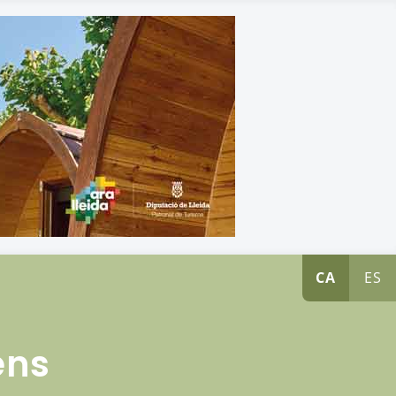
CA
ES
ens