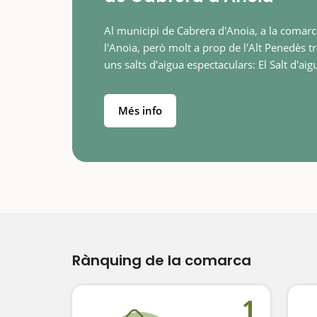
Al municipi de Cabrera d'Anoia, a la comarc
l'Anoia, però molt a prop de l'Alt Penedès 
uns salts d'aigua espectaculars: El Salt d'aig
dels Capellans, el salt d'aigua del cargol, el s
d'aigua dels…
Més info
Rànquing de la comarca
1