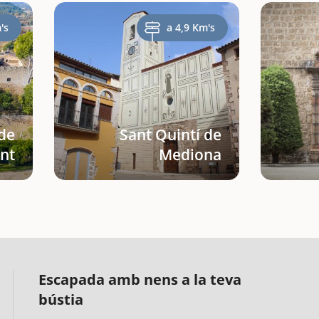
's
a 4,9 Km's
 de
Sant Quintí de
nt
Mediona
Escapada amb nens a la teva
bústia