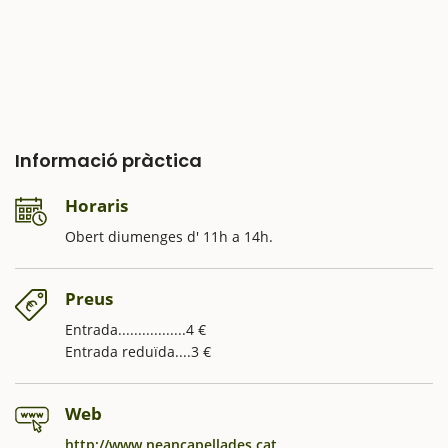
Informació pràctica
Horaris
Obert diumenges d' 11h a 14h.
Preus
Entrada.................4 €
Entrada reduïda....3 €
Web
http://www.neancapellades.cat