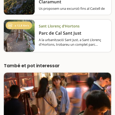
Claramunt
Us proposem una excursió fins al Castell de
Claramunt seguint l'itinerari lúdic 'La
muntanya dels nens', un recorregut pensat
per a tota la família. Si us agraden els castells
a 12,8 Km's
Sant Llorenç d'Hortons
i la natura, aquesta escapada és per a
vosaltres.El camí…
Parc de Cal Sant Just
A la urbanització Sant Just, a Sant Llorenç
d'Hortons, trobareu un complet parc
infantil, ideal per a què els vostres fills i filles
visquin aventures. Hi trobareu, sobretot,
elements de fusta, com ara ponts, a més de
gronxadors…
També et pot interessar