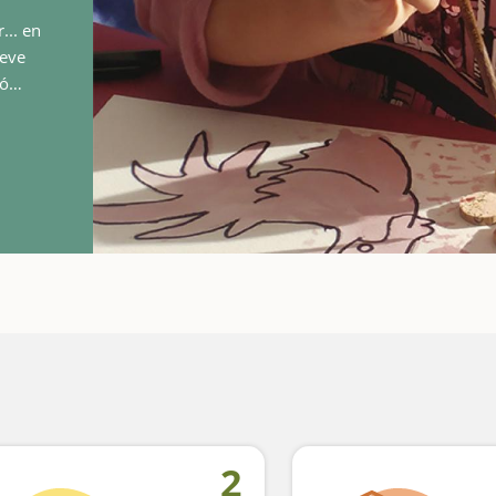
... en
teve
ñó
amb vi
2