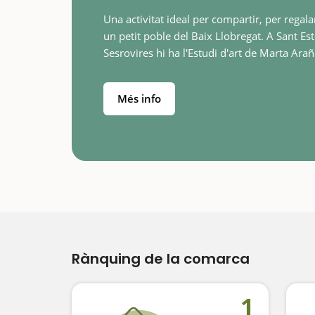
Una activitat ideal per compartir, per regalar
un petit poble del Baix Llobregat. A Sant Es
Sesrovires hi ha l'Estudi d'art de Marta Ara
Tinta i Vi, un estudi únic on podreu pintar 
i gaudir d’una…
Més info
Rànquing de la comarca
1