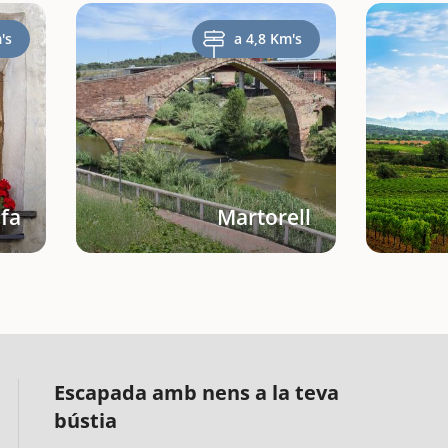
's
a 4,8 Km's
fa
Martorell
Escapada amb nens a la teva
bústia