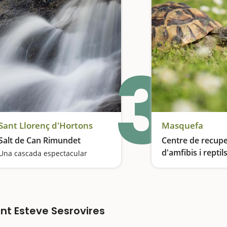
3
Sant Llorenç d'Hortons
Masquefa
Salt de Can Rimundet
Centre de recupe
d'amfibis i reptil
Una cascada espectacular
Catalunya a Mas
nt Esteve Sesrovires