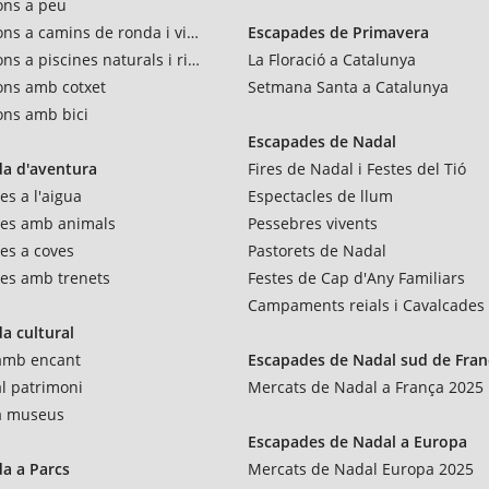
ons a peu
ons a camins de ronda i vies verdes
Escapades de Primavera
ns a piscines naturals i rius
La Floració a Catalunya
ons amb cotxet
Setmana Santa a Catalunya
ons amb bici
Escapades de Nadal
a d'aventura
Fires de Nadal i Festes del Tió
es a l'aigua
Espectacles de llum
res amb animals
Pessebres vivents
es a coves
Pastorets de Nadal
es amb trenets
Festes de Cap d'Any Familiars
Campaments reials i Cavalcades
a cultural
 amb encant
Escapades de Nadal sud de Fran
al patrimoni
Mercats de Nadal a França 2025
 a museus
Escapades de Nadal a Europa
a a Parcs
Mercats de Nadal Europa 2025