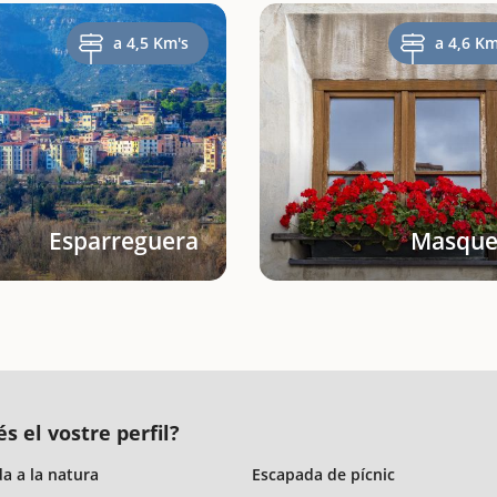
a 4,5 Km's
a 4,6 Km
Esparreguera
Masque
s el vostre perfil?
a a la natura
Escapada de pícnic