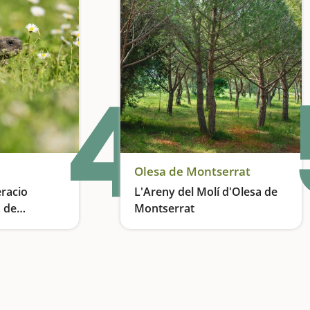
4
Olesa de Montserrat
racio
L'Areny del Molí d'Olesa de
s de
Montserrat
quefa
La importància de l'educació ambiental
Pícnic en un espai natural