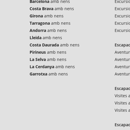
Barcelona
amb nens
Excursi
Costa Brava
amb nens
Excursi
Girona
amb nens
Excursio
Tarragona
amb nens
Excursi
Andorra
amb nens
Excursi
Lleida
amb nens
Costa Daurada
amb nens
Escapad
Pirineus
amb nens
Aventur
La Selva
amb nens
Aventu
La Cerdanya
amb nens
Aventur
Garrotxa
amb nens
Aventur
Escapad
Visites
Visites 
Visites
Escapad