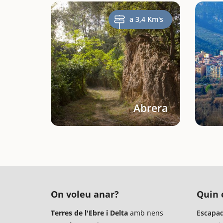
a 3,4 Km's
Abrera
On voleu anar?
Quin é
Terres de l'Ebre i Delta
amb nens
Escapad