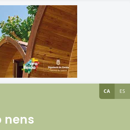
CA
ES
b nens