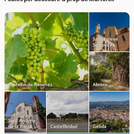
Sant Esteve
Sesrovires
Castellví de Rosanes
Abrera
Sant Andreu
de la Barca
Castellbisbal
Gelida