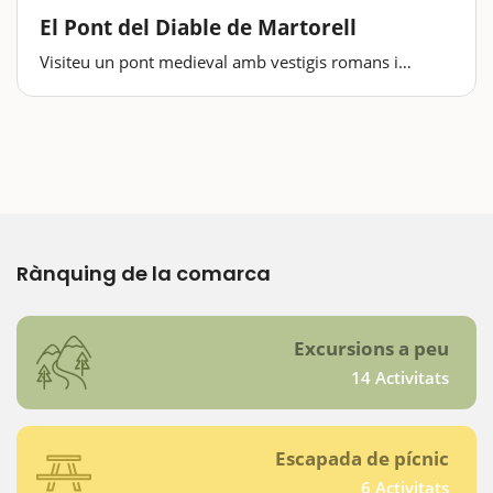
El Pont del Diable de Martorell
Visiteu un pont medieval amb vestigis romans i
conegueu el que n'explica la tradició oral amb el
dimoni com a protagonista. Un dels ponts amb més
història del nostre país és, sens dubte, el Pont del
Diable de…
Rànquing de la comarca
Excursions a peu
14 Activitats
Escapada de pícnic
6 Activitats