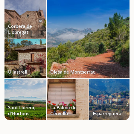
Corbera de
Llobregat
Ullastrell
Olesa de Montserrat
Sant Llorenç
La Palma de
d'Hortons
Cervelló
Esparreguera