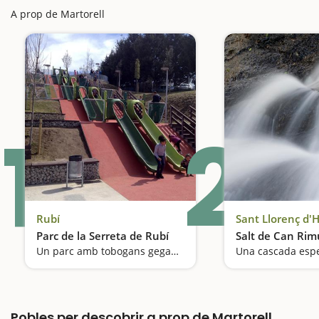
A prop de Martorell
1
2
Rubí
Sant Llorenç d'
Parc de la Serreta de Rubí
Salt de Can Ri
Un parc amb tobogans gegants i molt inclusiu
Una cascada espe
Pobles per descobrir a prop de Martorell