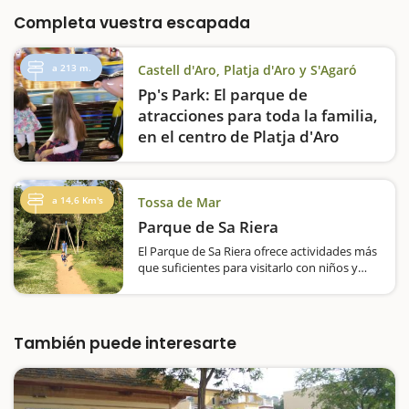
Completa vuestra escapada
a 213 m.
Castell d'Aro, Platja d'Aro y S'Agaró
Pp's Park: El parque de
atracciones para toda la familia,
en el centro de Platja d'Aro
Si estáis disfrutando de un fin de semana o
de una escapada en familia a Platja d'Aro no
se podéis perder una visita al Pp's Park, un
a 14,6 Km's
Tossa de Mar
parque de atracciones para toda la familia
Parque de Sa Riera
donde encontraréis 25 atracciones
diferentes, una propuesta ideal…
El Parque de Sa Riera ofrece actividades más
que suficientes para visitarlo con niños y
pasar un día fantástico. El área ocupa unas 5
hectáreas, en las que podremos hacer
paseos y, entre otros alicientes,
contemplaremos árboles monumentales y
También puede interesarte
centenarios,…