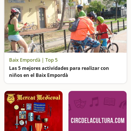
Baix Empordà | Top 5
Las 5 mejores actividades para realizar con
niños en el Baix Empordà
Un recorrido en barco hasta las Islas Medas, visitar pueblos medievales, subir al Castillo de Torrella de Montgrí y al tren de la Vall d'Aro hasta despedirnos del Baix Empordà en los Jardines de Cap Roig