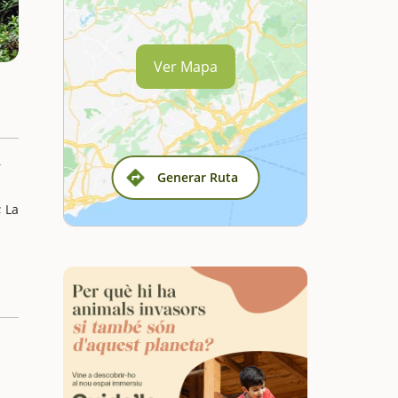
Ver Mapa
r
Generar Ruta
; La