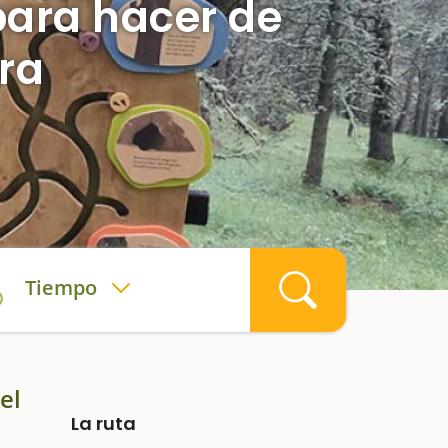
para hacer de
ra
Tiempo
el
La ruta