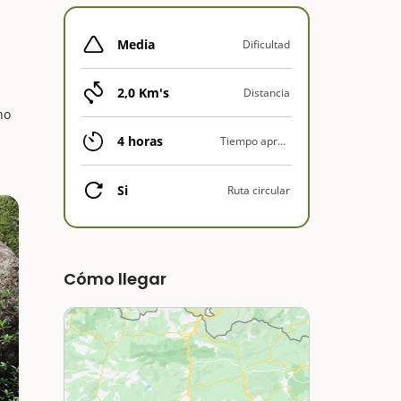
Media
Dificultad
2,0 Km's
Distancia
no
4 horas
Tiempo aprox.
Si
Ruta circular
Cómo llegar