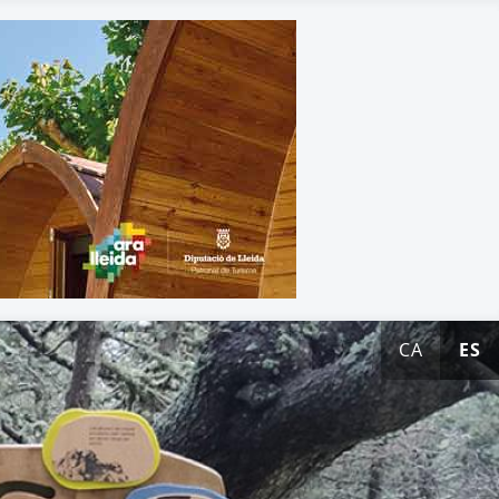
CA
ES