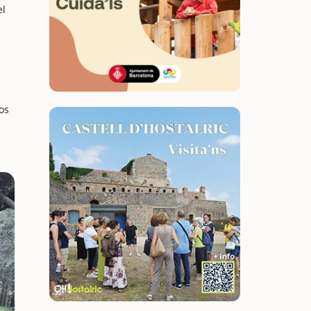
el
os