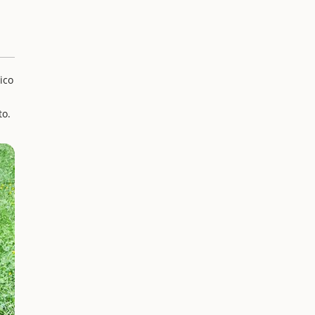
ico
to.