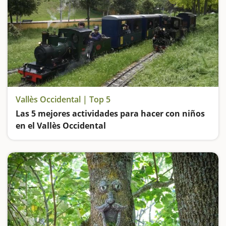
Vallès Occidental | Top 5
Las 5 mejores actividades para hacer con niños
en el Vallès Occidental
Subimos a los trenes de Can Rull y del Hostal del Fum, vamos de ruta por el Parque Fluvial del río Ripoll, jugamos en un parque que nos hará viajar a la Edad Media y experimentamos en uno de los museos más icónicos de Catalunya