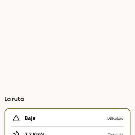
La ruta
Baja
Dificultad
2,2 Km's
Distancia