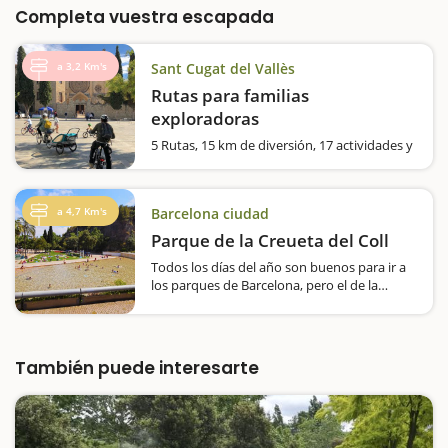
Completa vuestra escapada
a 3,2 Km's
Sant Cugat del Vallès
Rutas para familias
exploradoras
5 Rutas, 15 km de diversión, 17 actividades y
1 audioaventura para familias exploradoras
Os proponemos 5 rutas temáticas para
descubrir Sant Cugat en familia,
a 4,7 Km's
Barcelona ciudad
conoceréis lugares emblemáticos, edificios
modernistas,…
Parque de la Creueta del Coll
Todos los días del año son buenos para ir a
los parques de Barcelona, pero el de la
Creueta del Coll tiene un aliciente super
especial si se va en verano, ya que el lago
que da nombre al parque se convierte en
una enorme piscina pública…
También puede interesarte