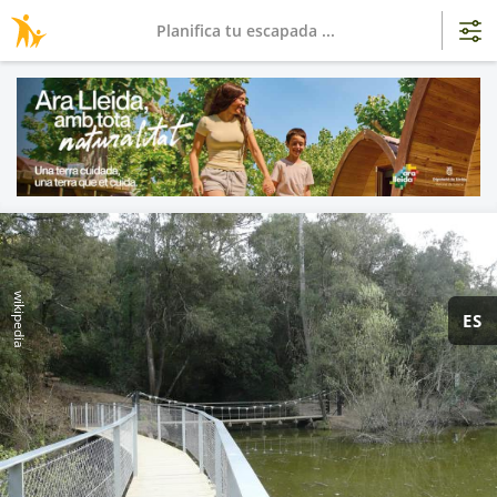
Planifica tu escapada ...
wikipedia
ES