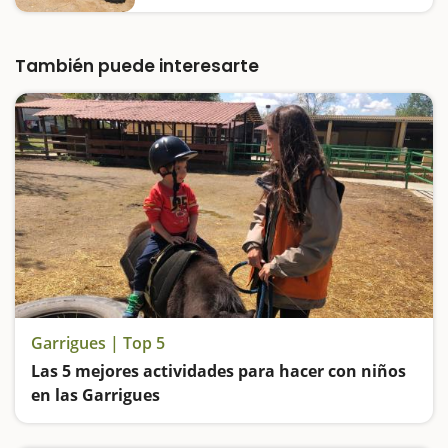
Manreana pasaremos un día fantástico, en
un espacio concebido y pensado para
familias, y donde el listado de cosas a hacer
no se acaba nunca.Iremos de ruta…
También puede interesarte
Garrigues | Top 5
Las 5 mejores actividades para hacer con niños
en las Garrigues
Visitamos la granja de animales la Manreana, descubrimos el camino de los siete sentidos y las pinturas rupestres de Cogul declaradas Patrimonio de la Humanidad por la Unesco