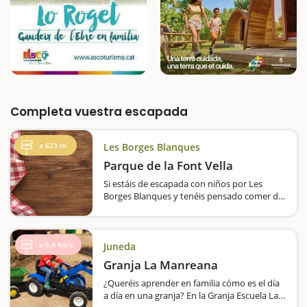
Completa vuestra escapada
a 623 m.
Les Borges Blanques
Parque de la Font Vella
Si estáis de escapada con niños por Les
Borges Blanques y tenéis pensado comer de
picnic o hacer una parada para descansar,
una propuesta muy interesante es ir al
Parque de la Font Vella. El espacio está cerca
de la ermita…
a 9,4 Km's
Juneda
Granja La Manreana
¿Queréis aprender en familia cómo es el día
a día en una granja? En la Granja Escuela La