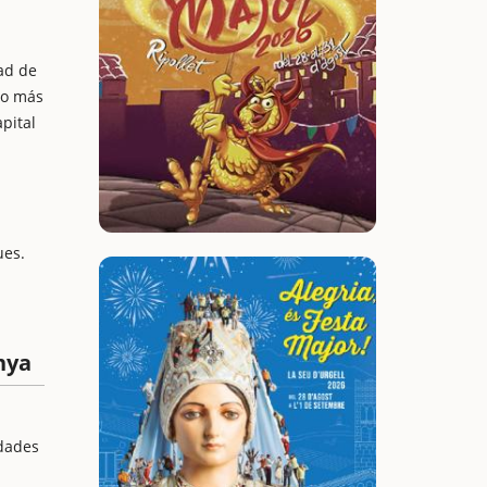
ad de
go más
pital
ues.
nya
idades