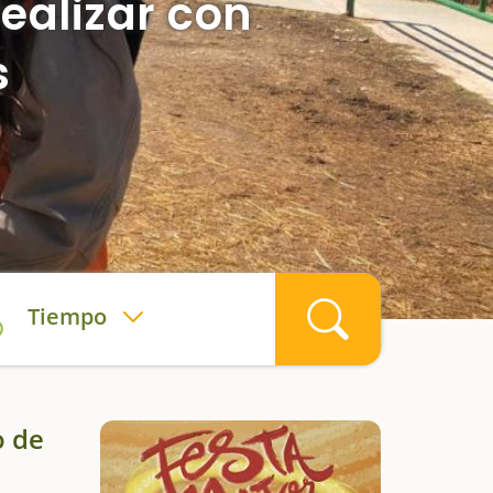
ealizar con
s
Tiempo
o de