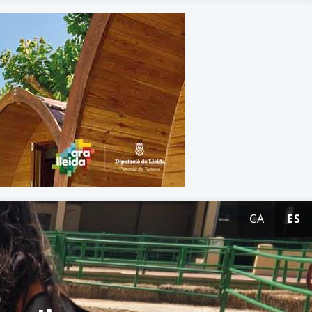
CA
ES