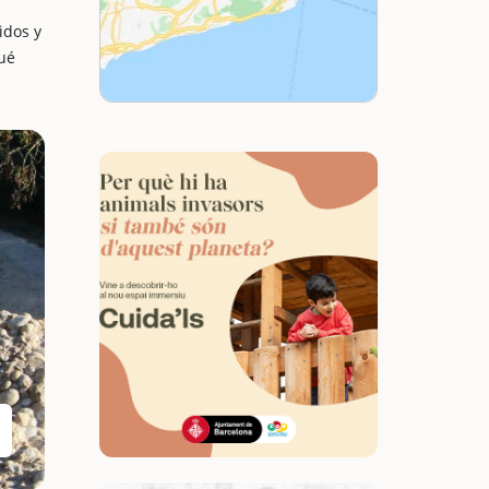
idos y
Qué