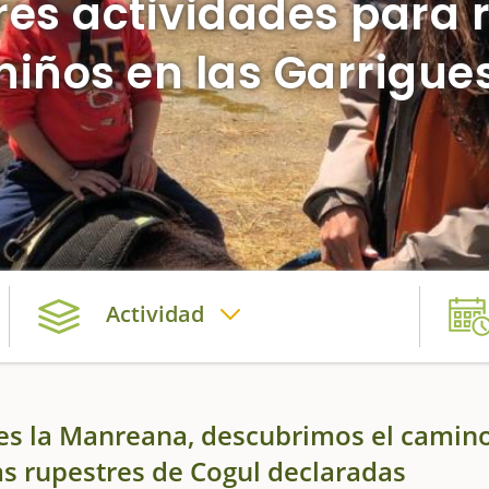
res actividades para r
niños en las Garrigue
Actividad
les la Manreana, descubrimos el camin
ras rupestres de Cogul declaradas