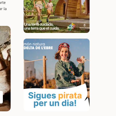
arte
r la