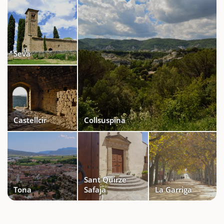
Seva
Castellcir
Collsuspina
Sant Quirze
Tona
Safaja
La Garriga