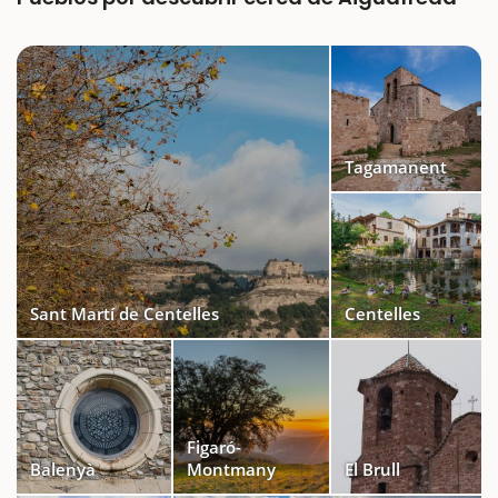
Tagamanent
Sant Martí de Centelles
Centelles
Figaró-
Balenyà
Montmany
El Brull