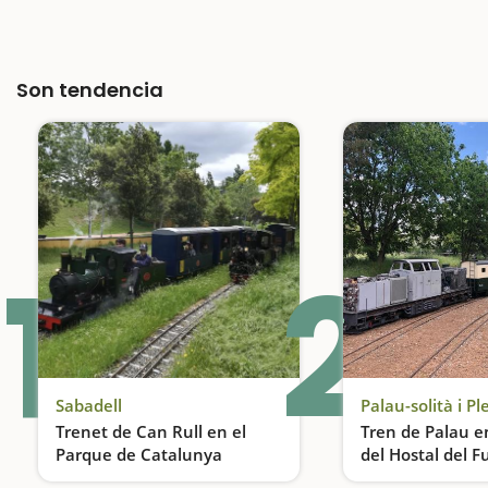
Son tendencia
1
2
Sabadell
Palau-solità i 
Trenet de Can Rull en el
Tren de Palau e
Parque de Catalunya
del Hostal del 
Una actividad ideal para hacer con niños cerca de Barcelona
¡Viajamos en tren