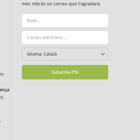
mes rebràs un correu que t'agradarà.
Subscriu-t'hi
es
rança
25
5