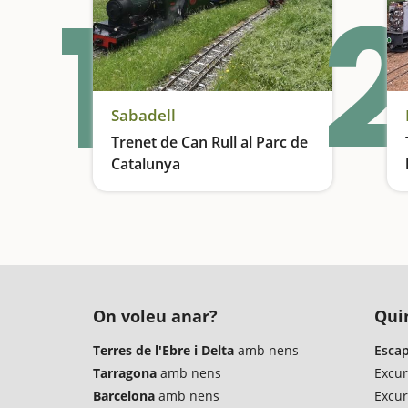
1
2
Sabadell
Trenet de Can Rull al Parc de
Catalunya
Una activitat ideal per fer amb nens a prop de Barcelona
On voleu anar?
Quin
Terres de l'Ebre i Delta
amb nens
Escap
Tarragona
amb nens
Excur
Barcelona
amb nens
Excur