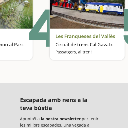
4
Les Franqueses del Vallès
nou al Parc
Circuit de trens Cal Gavatx
Passatgers, al tren!
Un parc lúdic amb gran varietat d'arbres i un trenet
Escapada amb nens a la
teva bústia
Apunta't a
la nostra newsletter
per tenir
les millors escapades. Una vegada al