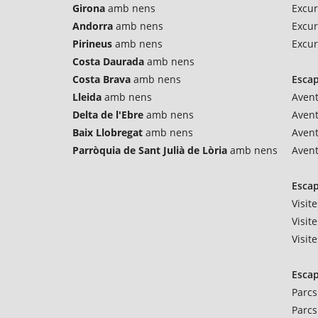
Girona
amb nens
Excur
Andorra
amb nens
Excur
Pirineus
amb nens
Excur
Costa Daurada
amb nens
Costa Brava
amb nens
Esca
Lleida
amb nens
Avent
Delta de l'Ebre
amb nens
Aven
Baix Llobregat
amb nens
Avent
Parròquia de Sant Julià de Lòria
amb nens
Avent
Escap
Visit
Visit
Visit
Escap
Parcs
Parcs