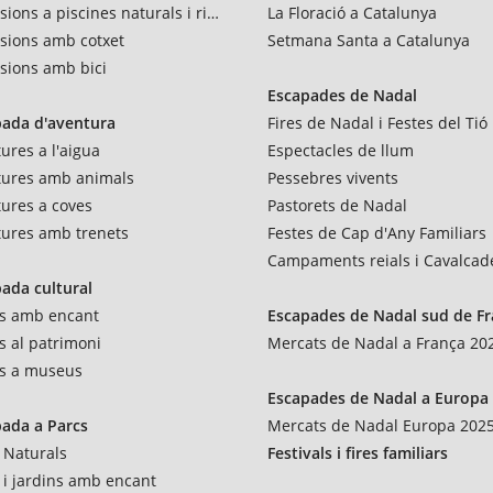
sions a piscines naturals i rius
La Floració a Catalunya
sions amb cotxet
Setmana Santa a Catalunya
sions amb bici
Escapades de Nadal
pada d'aventura
Fires de Nadal i Festes del Tió
ures a l'aigua
Espectacles de llum
tures amb animals
Pessebres vivents
ures a coves
Pastorets de Nadal
ures amb trenets
Festes de Cap d'Any Familiars
Campaments reials i Cavalcad
ada cultural
es amb encant
Escapades de Nadal sud de F
es al patrimoni
Mercats de Nadal a França 20
es a museus
Escapades de Nadal a Europa
ada a Parcs
Mercats de Nadal Europa 202
 Naturals
Festivals i fires familiars
 i jardins amb encant