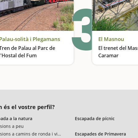
3
Palau-solità i Plegamans
El Masnou
Tren de Palau al Parc de
El trenet del Mas
l'Hostal del Fum
Caramar
Viatgem en tren!
 és el vostre perfil?
ada a la natura
Escapada de pícnic
sions a peu
sions a camins de ronda i vies verdes
Escapades de Primavera