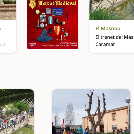
a
El Masnou
El trenet del Mas
Caramar
ast