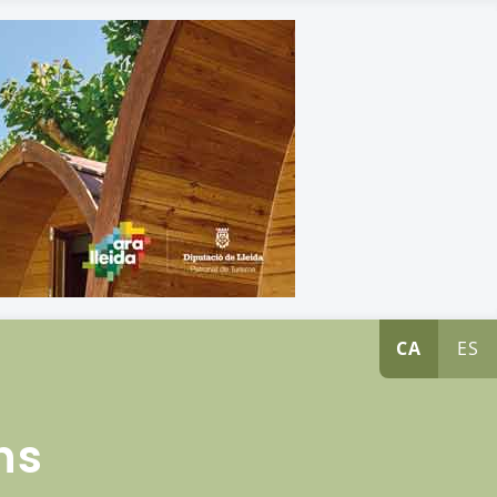
CA
ES
ns