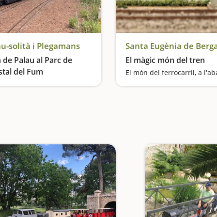
u-solità i Plegamans
Santa Eugènia de Berg
 de Palau al Parc de
El màgic món del tren
stal del Fum
El món del ferrocarril, a l'ab
gem en tren!