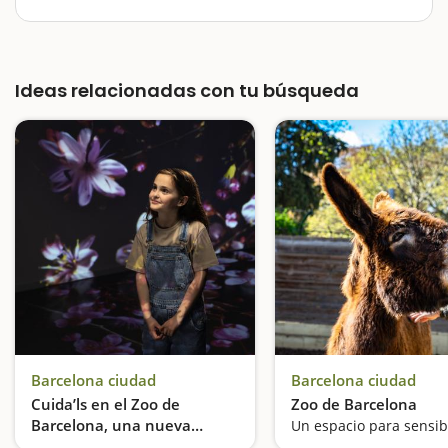
¿Buscas qué hacer en Barcelona con niños más allá de
los planes típicos?Barcelona es una ciudad llena de
oportunidades para gozar del tiempo libre en familia,
Ideas relacionadas con tu búsqueda
con actividades para todas las edades, tanto al aire…
Barcelona ciudad
Barcelona ciudad
Cuida’ls en el Zoo de
Zoo de Barcelona
Barcelona, una nueva
experiencia inmersiva
Una nueva forma de conectar con la naturaleza a través del juego