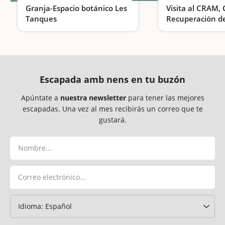
Granja-Espacio botánico Les
Visita al CRAM,
Tanques
Recuperación d
Marítimos de El 
Conectamos con los animales en familia
Por la biodivers
Llobregat
Escapada amb nens en tu buzón
Apúntate a
nuestra newsletter
para tener las mejores
escapadas. Una vez al mes recibirás un correo que te
gustará.