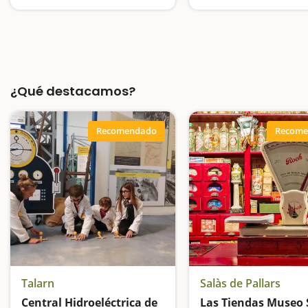
Ponemos luz a la energía
¿Qué destacamos?
Recomendado
Recome
Talarn
Salàs de Pallars
Central Hidroeléctrica de
Las Tiendas Museo 