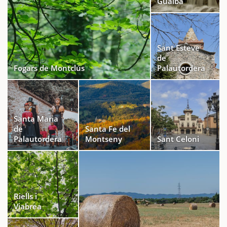
Gualba
Sant Esteve
de
Fogars de Montclús
Palautordera
Santa Maria
de
Santa Fe del
Palautordera
Montseny
Sant Celoni
Riells i
Viabrea