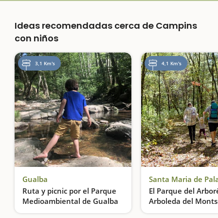
Ideas recomendadas cerca de Campins
con niños
3,1 Km's
4,1 Km's
Gualba
Ruta y picnic por el Parque
El Parque del Arbor
Medioambiental de Gualba
Arboleda del Mont
Picnic en un parque natural
Toda la variedad de