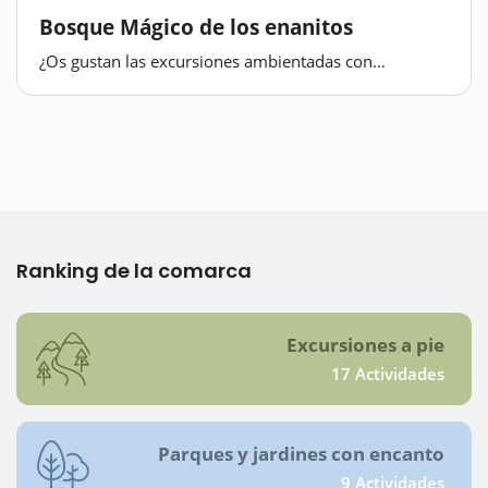
Bosque Mágico de los enanitos
¿Os gustan las excursiones ambientadas con
personajes de cuentos? Pues esta excursión en el
pequeño municipio de Vilalba Sasserra, en la comarca
del Vallès Oriental, es perfecta, porque es corta y
divertida... ideal para hacer…
Ranking de la comarca
Excursiones a pie
17 Actividades
Parques y jardines con encanto
9 Actividades