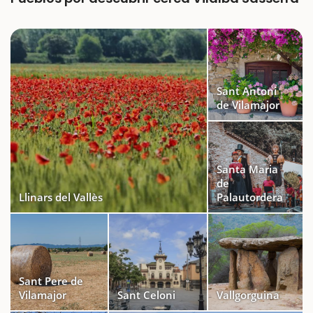
Sant Antoni
de Vilamajor
Santa Maria
de
Llinars del Vallès
Palautordera
Sant Pere de
Vilamajor
Sant Celoni
Vallgorguina