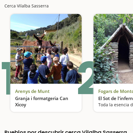
Cerca Vilalba Sasserra
1
2
Arenys de Munt
Fogars de Montc
Granja i formatgeria Can
El Sot de l'infern
Xicoy
Toda la esencia 
Convivimos con animales de granja y aprendemos a hacer quesos
Pueblos por descubrir cerca Vilalba Sasserra