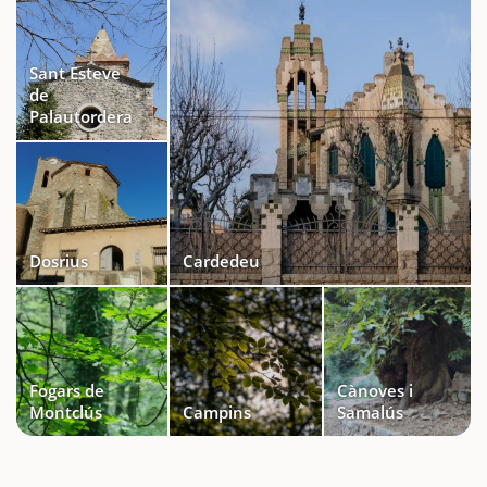
Sant Esteve
de
Palautordera
Dosrius
Cardedeu
Fogars de
Cànoves i
Montclús
Campins
Samalús