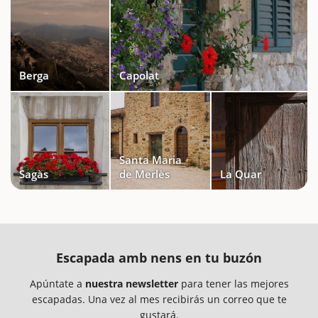
Berga
Capolat
Santa Maria
Sagàs
de Merlès
La Quar
Escapada amb nens en tu buzón
Apúntate a
nuestra newsletter
para tener las mejores
escapadas. Una vez al mes recibirás un correo que te
gustará.