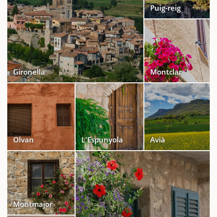
Puig-reig
Gironella
Montclar
Olvan
L'Espunyola
Avià
Montmajor