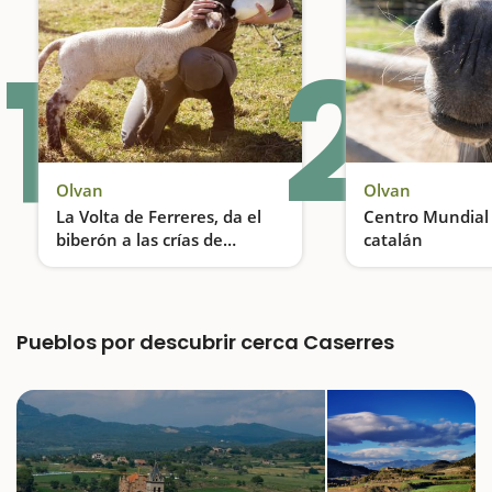
1
2
Olvan
Olvan
La Volta de Ferreres, da el
Centro Mundial 
biberón a las crías de
catalán
corderos
Damos el biberón a las crías de corderos
Pueblos por descubrir cerca Caserres