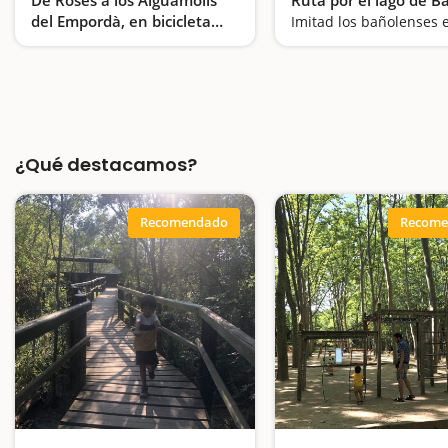
del Empordà, en bicicleta
eléctrica
Descubrimos Rosas sobre ruedas
¿Qué destacamos?
Recomendado
Recome