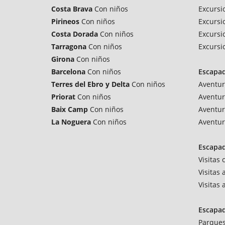
Costa Brava
Con niños
Excursi
Pirineos
Con niños
Excursi
Costa Dorada
Con niños
Excursi
Tarragona
Con niños
Excursi
Girona
Con niños
Barcelona
Con niños
Escapa
Terres del Ebro y Delta
Con niños
Aventur
Priorat
Con niños
Aventur
Baix Camp
Con niños
Aventur
La Noguera
Con niños
Aventur
Escapad
Visitas
Visitas 
Visitas
Escapa
Parques