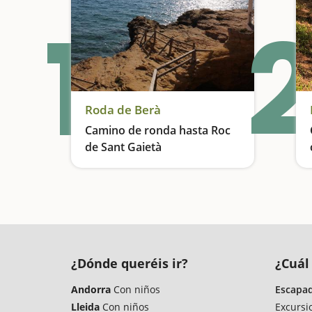
1
2
Roda de Berà
Camino de ronda hasta Roc
de Sant Gaietà
En busca de un pueblo que nos cautivará
¿Dónde queréis ir?
¿Cuál 
Andorra
Con niños
Escapad
Lleida
Con niños
Excursi