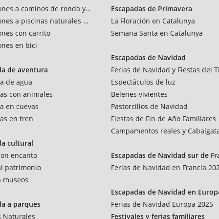
ones a caminos de ronda y vías verdes
Escapadas de Primavera
ones a piscinas naturales y rios
La Floración en Catalunya
ones con carrito
Semana Santa en Catalunya
ones en bici
Escapadas de Navidad
da de aventura
Ferias de Navidad y Fiestas del T
a de agua
Espectáculos de luz
as con animales
Belenes vivientes
a en cuevas
Pastorcillos de Navidad
as en tren
Fiestas de Fin de Año Familiares
Campamentos reales y Cabalgat
a cultural
 con encanto
Escapadas de Navidad sur de Fr
al patrimonio
Ferias de Navidad en Francia 20
 a museos
Escapadas de Navidad en Europ
da a parques
Ferias de Navidad Europa 2025
 Naturales
Festivales y ferias familiares