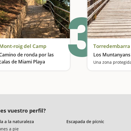
3
Mont-roig del Camp
Torredembarra
Camino de ronda por las
Los Muntanyans
calas de Miami Playa
Una zona protegid
Buscando piratas por el camino de ronda
es vuestro perfil?
a a la naturaleza
Escapada de pícnic
ones a pie