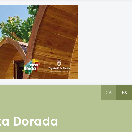
CA
ES
sta Dorada