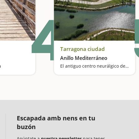
4
Tarragona ciudad
Anillo Mediterráneo
a
El antiguo centro neurálgico de los Juegos Mediterráneos
Escapada amb nens en tu
buzón
Apúntate a
nuestra newsletter
para tener