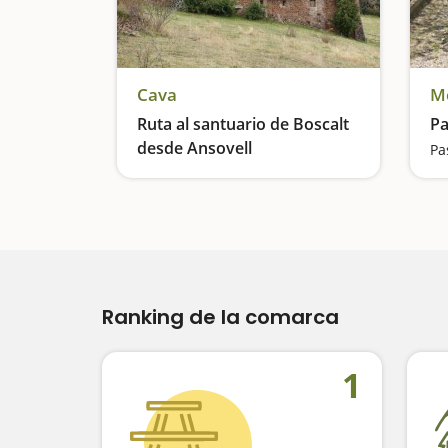
Cava
Mo
Ruta al santuario de Boscalt
Pa
desde Ansovell
Visitamos un santuario y uno de los arbustos más viejos del Pirineo
Ranking de la comarca
1