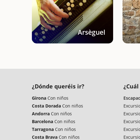
Arsèguel
¿Dónde queréis ir?
¿Cuál 
Girona
Con niños
Escapad
Costa Dorada
Con niños
Excursi
Andorra
Con niños
Excursi
Barcelona
Con niños
Excursi
Tarragona
Con niños
Excursi
Costa Brava
Con niños
Excursi