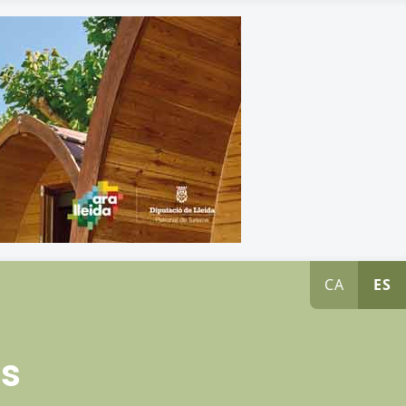
CA
ES
os