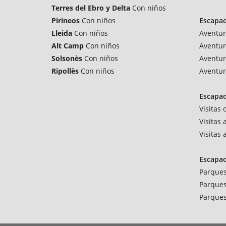
Terres del Ebro y Delta
Con niños
Pirineos
Con niños
Escapa
Lleida
Con niños
Aventur
Alt Camp
Con niños
Aventur
Solsonès
Con niños
Aventur
Ripollès
Con niños
Aventur
Escapad
Visitas
Visitas 
Visitas
Escapa
Parques
Parques
Parques