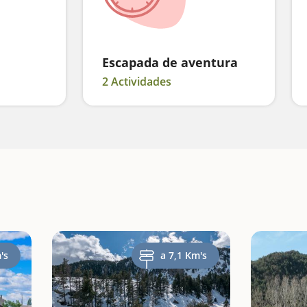
Escapada de aventura
2 Actividades
's
a 7,1 Km's