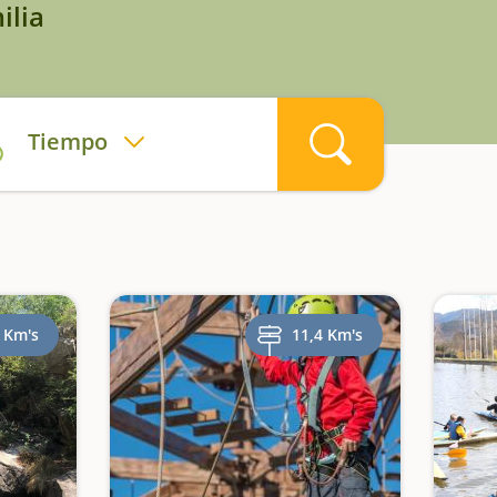
ilia
Tiempo
 Km's
11,4 Km's