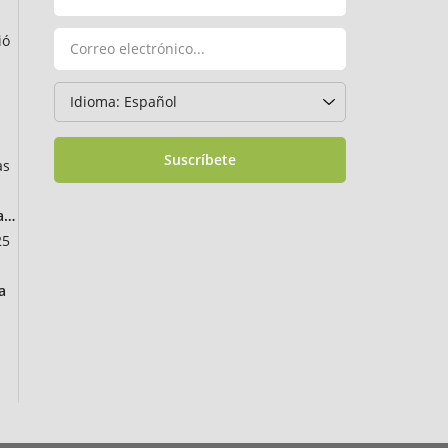
ió
Suscríbete
as
ancia
25
a