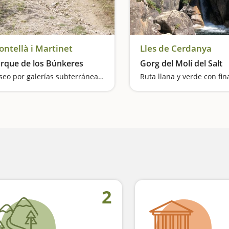
ntellà i Martinet
Lles de Cerdanya
rque de los Búnkeres
Gorg del Molí del Salt
Paseo por galerías subterráneas construidas en época de guerras
2