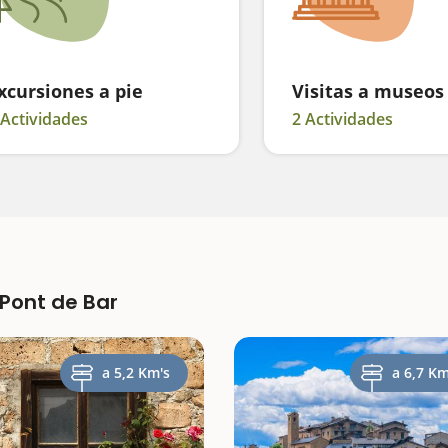
xcursiones a pie
Visitas a museos
 Actividades
2 Actividades
 Pont de Bar
a 5,2 Km's
a 6,7 Km