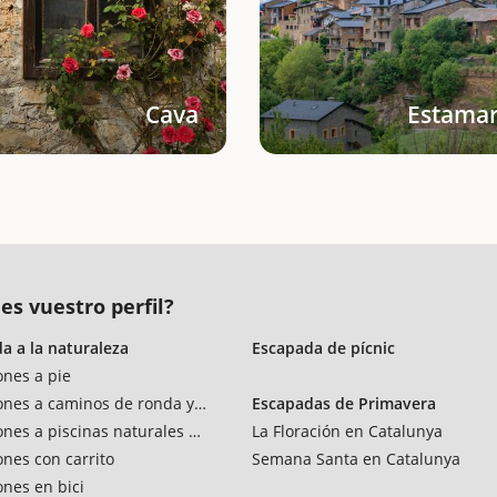
Cava
Estamar
es vuestro perfil?
a a la naturaleza
Escapada de pícnic
ones a pie
ones a caminos de ronda y vías verdes
Escapadas de Primavera
ones a piscinas naturales y rios
La Floración en Catalunya
ones con carrito
Semana Santa en Catalunya
ones en bici