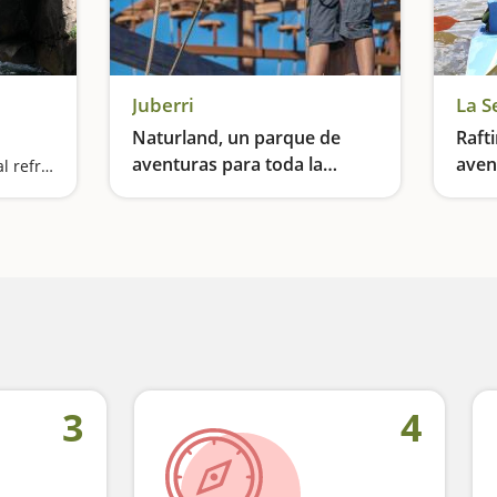
Juberri
La S
Naturland, un parque de
Raft
aventuras para toda la
aven
Ruta llana y verde con final refrescante
familia
Atracciones con actividades para todas las edades
Avent
3
4