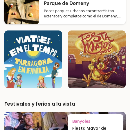
Parque de Domeny
Pocos parques urbanos encontraréis tan
extensos y completos como el de Domeny,
en Girona. Hay de todo, ya veréis. De
entrada, tiene una amplia zona de picnic,
con seis mesas de maderas y una fuente.
Cerca hay una tirolina, varios juegos…
Festivales y ferias a la vista
Banyoles
Fiesta Mayor de