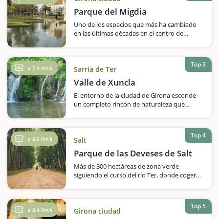
sus calles estrechas y empedradas, podréis
Parque del Migdia
descubrir la historia de la comunidad judía
medieval…
Uno de los espacios que más ha cambiado
en las últimas décadas en el centro de
Girona es el que hoy en día ocupa el parque
del Migdia. Años atrás había habido unos
extensos cuarteles militares, y cuando…
Top 3
a 7,4 Km's
Sarrià de Ter
Valle de Xuncla
El entorno de la ciudad de Girona esconde
un completo rincón de naturaleza que
podréis recorrer en esta ruta, de menos de 4
kilómetros y con poco desnivel. Es apto, por
tanto, para los más pequeños, que
Top 4
disfrutarán…
a 8,5 Km's
Salt
Parque de las Deveses de Salt
Más de 300 hectáreas de zona verde
siguiendo el curso del río Ter, donde cogeréis
contacto con la naturaleza y podrá hacer los
itinerarios que más os encajen.
Dependiendo de la época del año en que…
Top 5
a 8,4 Km's
Girona ciudad