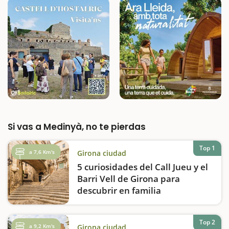
Si vas a Medinyà, no te pierdas
Top 1
a 7,6 Km's
Girona ciudad
5 curiosidades del Call Jueu y el
Barri Vell de Girona para
descubrir en familia
El Call Jueu y el Barri Vell de Girona son dos
de los lugares más fascinantes de la ciudad,
ideales para visitar en familia. Paseando por
Top 2
a 9,2 Km's
Girona ciudad