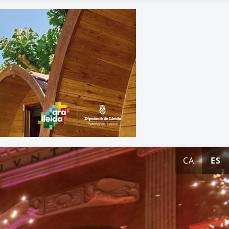
CA
ES