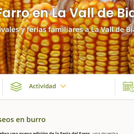
 Farro en La Vall de B
ivales y ferias familiares a La Vall de B
Actividad
aseos en burro
lebra una nueva edición de la Feria del Farro,
una muestra