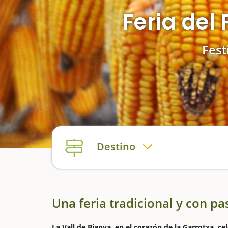
Feria del
Fest
Destino
Una feria tradicional y con p
La Vall de Bianya, en el corazón de la Garrotxa, ce