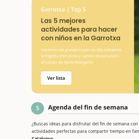
Garrotxa | Top 5
Las 5 mejores
actividades para hacer
con niños en la Garrotxa
Hacemos de granjeros por un día, visitamos
la Fageda d'en Jorda y vamos de excursión
al volcán de Santa Margarita
Ver lista
Agenda del fin de semana
5
¿Buscas ideas para disfrutar del fin de semana con
actividades perfectas para compartir tiempo en fam
Catalunya.