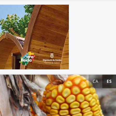
CA
ES