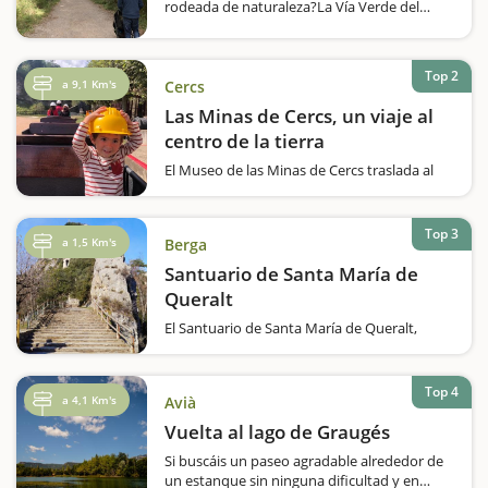
rodeada de naturaleza?La Vía Verde del
Llobregat, en Cercs, es la ruta ideal para
disfrutar en familia. Un itinerario sencillo y
seguro que transcurre por el trazado de un
Top 2
antiguo ferrocarril,…
a 9,1 Km's
Cercs
Las Minas de Cercs, un viaje al
centro de la tierra
El Museo de las Minas de Cercs traslada al
visitante ciento cincuenta años atrás,
permitiendo revivir una jornada diaria de un
minero del siglo XX en la colonia de Sant
Top 3
a 1,5 Km's
Berga
Corneli, en Cercs.Esta experiencia inmersiva
combina exposiciones, audiovisuales…
Santuario de Santa María de
Queralt
El Santuario de Santa María de Queralt,
situado en Berga, es conocido como uno de
los balcones de Catalunya, ofreciendo unas
vistas espectaculares desde sus 1200 metros
Top 4
a 4,1 Km's
Avià
de altitud.Este emblemático balcón permite
disfrutar de panorámicas…
Vuelta al lago de Graugés
Si buscáis un paseo agradable alrededor de
un estanque sin ninguna dificultad y en