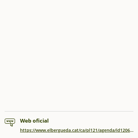
Web oficial
https://www.elbergueda.cat/ca/pl121/agenda/id1206/fira-de-maig.htm