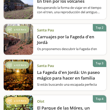
En tren por los volcanes
Recuperando la forma de viajar en el tiempo
con el tren, una reproducción del antiguo
tren que iba de Olot en Girona, pasearemos
tranquilamente por cuatro volcanes de la
Garrotxa y lo haremos en tren. Una vista
Top 2
panorámica del volcán…
a 4,8 Km's
Santa Pau
Carruajes por la Fageda d'en
Jordà
Os proponemos descubrir la Fageda d'en
Jordà con un medio de transporte auténtico,
de aquel tiempo. Carruajes tirados por
caballos percherones. Esta es una visita
Top 3
a 4,8 Km's
Santa Pau
indispensable al pasar por la Garrotxa con
niños. Podréis…
La Fageda d'en Jordà: Un paseo
mágico para hacer en familia
Si estás buscando una escapada perfecta
para conectar con la naturaleza y disfrutar
del tiempo libre con los tuyos, la Fageda d'en
Jordà es un destino único y mágico. Situada
Top 4
a 3,9 Km's
Olot
en el corazón del Parque Natural de la…
El Parque de las Móres, un