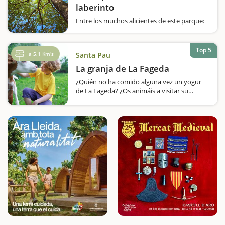
laberinto
Entre los muchos alicientes de este parque:
que tiene espacio para los juegos infantiles,
los deportes y una zona del pícnic, hay una
zona de arbustos en la que deberéis
Top 5
a 5,1 Km's
Santa Pau
encontrar la salida ¿Quiere conocer un
parque tan completo…
La granja de La Fageda
¿Quién no ha comido alguna vez un yogur
de La Fageda? ¿Os animáis a visitar su
granja? Podréis dar de comer a las vacas,
entre otras actividades que tienen
organizadas, para vivir una experiencia llena
de emociones en familia.La Fageda está en…