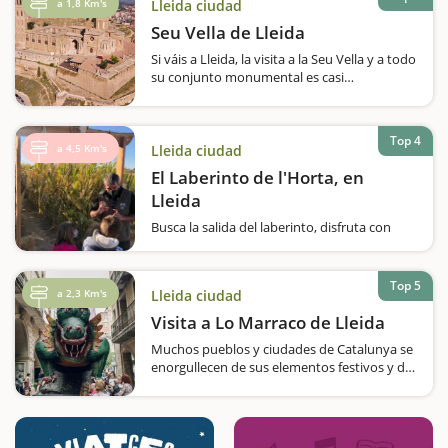
espacios donde…
a 1,8 Km's
Lleida ciudad
Seu Vella de Lleida
Si váis a Lleida, la visita a la Seu Vella y a todo
su conjunto monumental es casi
obligada. Visitaremos un edificio que se
construyó sobre una antiga mezquita
musulmana, y que a causa de los diferentes
Top 4
conflictos de los que fue testigo…
a 4,5 Km's
Lleida ciudad
El Laberinto de l'Horta, en
Lleida
Busca la salida del laberinto, disfruta con
juegos rurales y aprende muchísimo sobre la
huerta de Lleida en este espacio de diversión
y valorización del territorio. ¿Queréis realizar
Top 5
a 2,3 Km's
Lleida ciudad
actividades diferentes…
Visita a Lo Marraco de Lleida
Muchos pueblos y ciudades de Catalunya se
enorgullecen de sus elementos festivos y de
cultura popular, y Lleida también. Por eso, si
estamos de escapada con niños, podemos
visitar la Casa de los Gigantes, donde
entraremos en el universo festivo de…