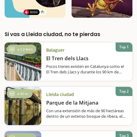
Si vas a Lleida ciudad, no te pierdas
Top 1
a 1,2 Km's
Balaguer
El Tren dels Llacs
Pocos trenes existen en Catalunya como el
El Tren dels Llacs y durante los 90 km de
recorrido podemos ver cuatro lagos, cruzar
40 túneles y pasar por 75 puentes. Una
auténtica experiencia para vivir en familia. El
Top 2
Tren dels Llacs circula…
a 32 m.
Lleida ciudad
Parque de la Mitjana
Con una extensión de más de 90 hectáreas
dentro de un extenso bosque de ribera, el
Parc de la Mitjana es uno de los grandes
pulmones verdes de Lleida, un área natural
sorprendente y húmeda y uno de los
Top 3