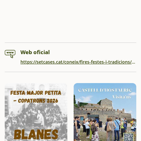
Web oficial
https://setcases.cat/coneix/fires-festes-i-tradicions/fira-del-bolet/