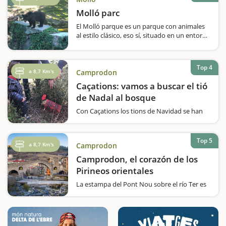
de aparcamiento muy amplia y gratuita.
Desde aquí…
Molló parc
El Molló parque es un parque con animales
al estilo clásico, eso sí, situado en un entorno
precioso. El parque nos propone una ruta
señalizada y así iremos viendo los diferentes
animales. Uno de los principales reclamos…
Top 4
a 8,7 Km's
Camprodon
Caçations: vamos a buscar el tió
de Nadal al bosque
Con Caçations los tions de Navidad se han
esparcido por los bosques de Catalunya y
esperan que las familias los vayan a
buscar.Es una aventura en plena naturaleza,
Top 5
a 8,7 Km's
Camprodon
con un tió de verdad, personalizado y
escondido expresamente para
Camprodon, el corazón de los
vosotros.Una…
Pirineos orientales
La estampa del Pont Nou sobre el río Ter es
la imagen más conocida de Camprodon,
pero este municipio del Ripollès esconde
más atractivos entre sus calles. Un paseo
agradable y cómodo os llevará a descubrir