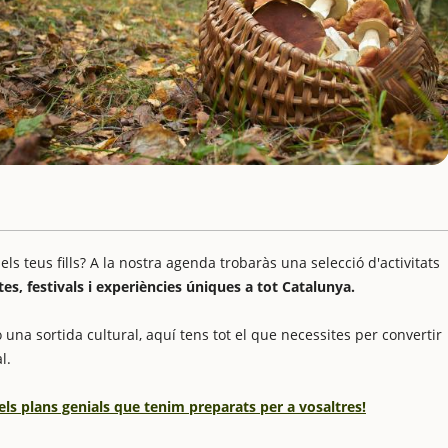
 teus fills? A la nostra agenda trobaràs una selecció d'activitats
stes, festivals i experiències úniques a tot Catalunya.
 una sortida cultural, aquí tens tot el que necessites per convertir
l.
els plans genials que tenim preparats per a vosaltres!