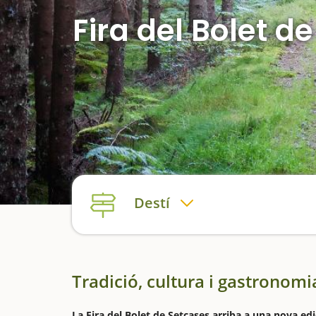
Fira del Bolet d
Destí
Tradició, cultura i gastronomia
La Fira del Bolet de Setcases arriba a una nova ed