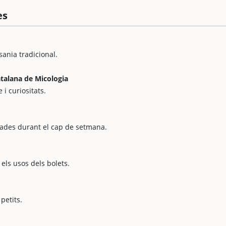
es
sania tradicional.
atalana de Micologia
 i curiositats.
icades durant el cap de setmana.
 els usos dels bolets.
petits.