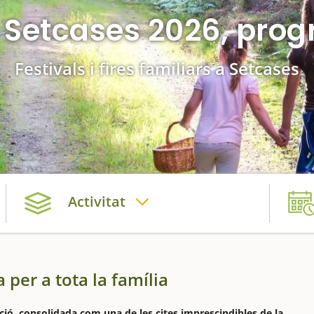
e Setcases 2026, prog
Festivals i fires familiars a Setcases
Activitat
 per a tota la família
ició, consolidada com una de les cites imprescindibles de la