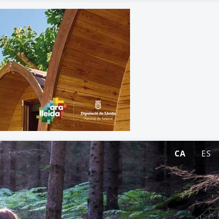
CA
ES