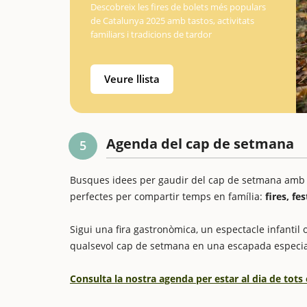
Descobreix les fires de bolets més populars
de Catalunya 2025 amb tastos, activitats
familiars i tradicions de tardor
Veure llista
Agenda del cap de setmana
5
Busques idees per gaudir del cap de setmana amb els
perfectes per compartir temps en família:
fires, fe
Sigui una fira gastronòmica, un espectacle infantil o
qualsevol cap de setmana en una escapada especia
Consulta la nostra agenda per estar al dia de tots 