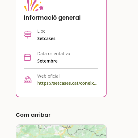
Informació general
Lloc
Setcases
Data orientativa
Setembre
Web oficial
https://setcases.cat/coneix/fires-festes-i-tradicions/fira-del-bolet/
Com arribar