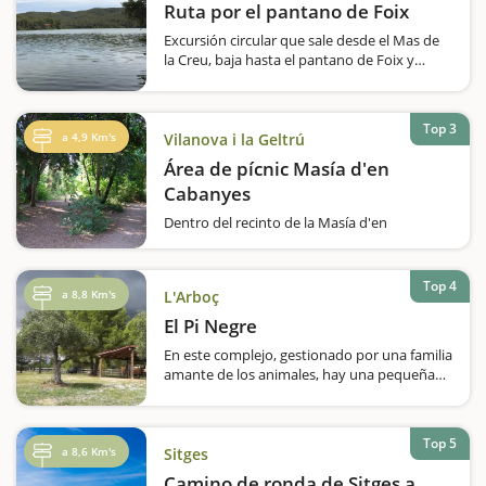
Ruta por el pantano de Foix
Excursión circular que sale desde el Mas de
la Creu, baja hasta el pantano de Foix y
vuelve al punto de inicio. Cabe decir que el
inicio será descenso, después plano y la
vuelta hace un poco de subida.Durante todo
Top 3
el recorrido debemos seguir los postes…
a 4,9 Km's
Vilanova i la Geltrú
Área de pícnic Masía d'en
Cabanyes
Dentro del recinto de la Masía d'en
Cabanyes, una casa-museo de estilo
neoclásico propiedad del Ayuntamiento de
Vilanova, encontraréis los jardines, de acceso
Top 4
a 8,8 Km's
L'Arboç
libre. Una bonita zona de olivos con mesas,
barbacoas, fuentes y un…
El Pi Negre
En este complejo, gestionado por una familia
amante de los animales, hay una pequeña
granja, una zona de pícnic y juegos infantiles.
El Pi Negre es una zona de pícnic de pago,
con barbacoas y una granja con animales
Top 5
como principal…
a 8,6 Km's
Sitges
Camino de ronda de Sitges a