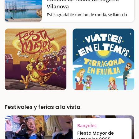
Vilanova
Este agradable camino de ronda, se llama la
Ruta de las Calas del Garraf y transcurre por
parte del GR92 señalizado con los colores
rojo y blanco. Es una ruta sencilla y con poco
desnivel, paralela a la vía del tren donde
podréis…
Festivales y ferias a la vista
Banyoles
Fiesta Mayor de