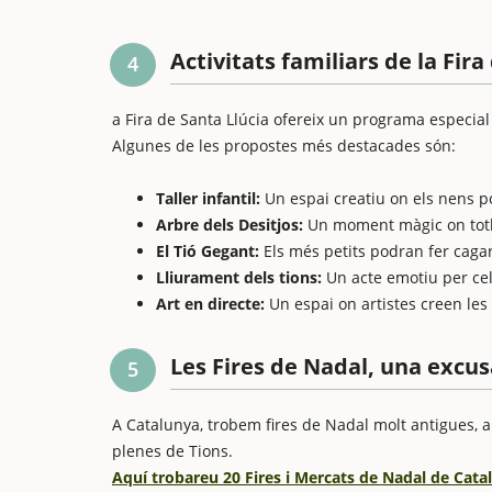
Activitats familiars de la Fira
4
a Fira de Santa Llúcia ofereix un programa especial p
Algunes de les propostes més destacades són:
Taller infantil:
Un espai creatiu on els nens 
Arbre dels Desitjos:
Un moment màgic on totho
El Tió Gegant:
Els més petits podran fer cagar
Lliurament dels tions:
Un acte emotiu per cel
Art en directe:
Un espai on artistes creen les
Les Fires de Nadal, una excu
5
A Catalunya, trobem fires de Nadal molt antigues, al
plenes de Tions.
Aquí trobareu 20 Fires i Mercats de Nadal de Cat