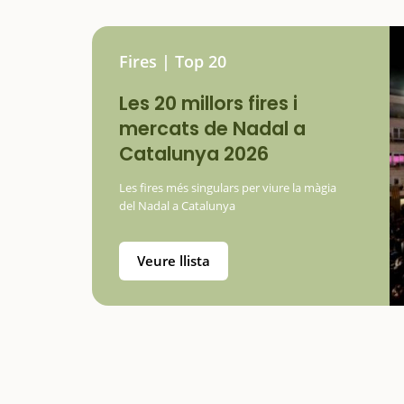
Fires | Top 20
Les 20 millors fires i
mercats de Nadal a
Catalunya 2026
Les fires més singulars per viure la màgia
del Nadal a Catalunya
Veure llista