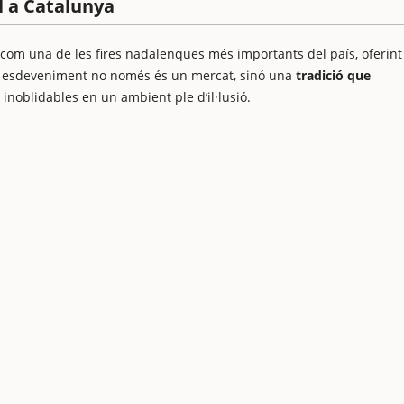
al a Catalunya
t com una de les fires nadalenques més importants del país, oferint
st esdeveniment no només és un mercat, sinó una
tradició que
inoblidables en un ambient ple d’il·lusió.