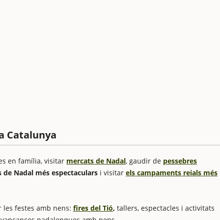
 a Catalunya
s en família, visitar
mercats de Nadal
, gaudir de
pessebres
s de Nadal més espectaculars
i visitar
els campaments reials més
r les festes amb nens:
fires del Tió
,
tallers, espectacles i activitats
es vancances nadalenques amb nens.