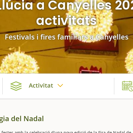
Llúcia a Canyelles 2
activitats
Festivals i fires familiars a Canyelles
Activitat
gia del Nadal
 festes amb la celebració d'una nova edició de la Fira de Nadal de