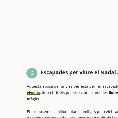
Escapades per viure el Nadal
6
Aquesta època de l’any és perfecta per fer escapade
vivents
, descobrir els pobles i ciutats amb les
llum
màgics
.
Et proposem els millors plans familiars per celebra
nadalenques arreu de Catalunya, per gaudir de l