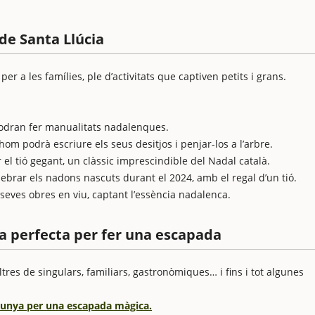
 de Santa Llúcia
er a les famílies, ple d’activitats que captiven petits i grans.
podran fer manualitats nadalenques.
m podrà escriure els seus desitjos i penjar-los a l’arbre.
 el tió gegant, un clàssic imprescindible del Nadal català.
ebrar els nadons nascuts durant el 2024, amb el regal d’un tió.
 seves obres en viu, captant l’essència nadalenca.
sa perfecta per fer una escapada
tres de singulars, familiars, gastronòmiques… i fins i tot algunes
alunya per una escapada màgica.