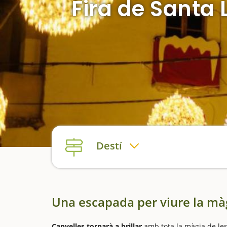
Fira de Santa 
Destí
Una escapada per viure la mà
Canyelles tornarà a brillar
amb tota la màgia de les