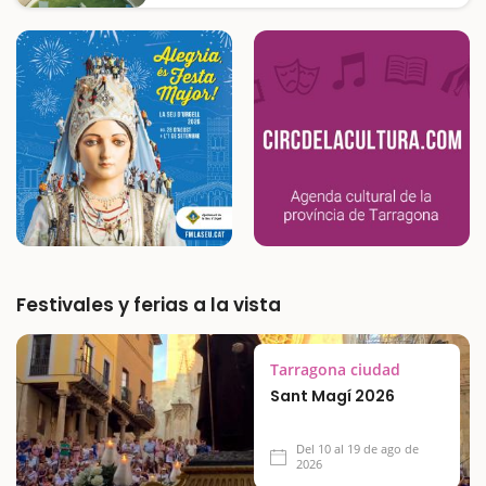
El Parque del Laberinto de Horta es una joya
escondida de Barcelona, ideal para una
escapada en familia. Situado en el barrio de
Horta-Guinardó, este jardín histórico
combina la belleza de un jardín neoclásico
con el…
Festivales y ferias a la vista
Tarragona ciudad
Sant Magí 2026
Del 10 al 19 de ago de
2026