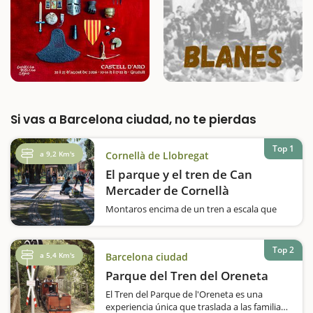
Si vas a Barcelona ciudad, no te pierdas
Top 1
a 9,2 Km's
Cornellà de Llobregat
El parque y el tren de Can
Mercader de Cornellà
Montaros encima de un tren a escala que
recorre el Parque de Can Mercader y
pasaréis un rato muy divertido en familia.Os
gustan los trenes? Queréis hacer una vuelta
Top 2
a 5,4 Km's
Barcelona ciudad
en un ferrocarril a escala? El Parque
de Can Mercader, que se inauguró el 1987,…
Parque del Tren del Oreneta
El Tren del Parque de l'Oreneta es una
experiencia única que traslada a las familias