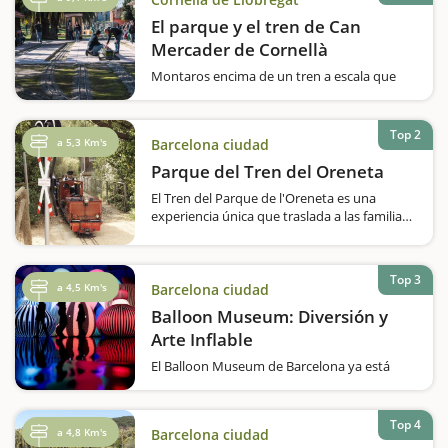
El parque y el tren de Can
Mercader de Cornellà
Montaros encima de un tren a escala que
recorre el Parque de Can Mercader y
pasaréis un rato muy divertido en familia.Os
gustan los trenes? Queréis hacer una vuelta
Top 2
a 5,3 Km's
Barcelona ciudad
en un ferrocarril a escala? El Parque
de Can Mercader, que se inauguró el 1987,…
Parque del Tren del Oreneta
El Tren del Parque de l'Oreneta es una
experiencia única que traslada a las familias
al mundo de los ferrocarriles en miniatura.
Situado en el parque del Castell de l'Oreneta,
en el distrito de Sarrià-Sant Gervasi de
Top 3
Barcelona, este…
a 4,5 Km's
Barcelona ciudad
Balloon Museum: Diversión y
Arte Inflable
El Balloon Museum de Barcelona ya está
abierto.¡Descubre Balloon Museum, una
experiencia única para toda la familia! Este
museo ha sido creado por un equipo de
Top 4
a 4,8 Km's
Barcelona ciudad
curadores especializados en arte