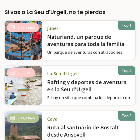
Si vas a La Seu d'Urgell, no te pierdas
Top 1
a 10,1 Km's
Juberri
Naturland, un parque de
aventuras para toda la familia
Un parque de aventuras con atracciones
para toda la familia en un entorno natural y
privilegiado de Andorra… Esto es lo que
encontraréis en Naturland, un espacio que
Top 2
a 856 m.
La Seu d'Urgell
combina el turismo familiar y el turismo
activo y que está situado…
Rafting y deportes de aventura
en la Seu d'Urgell
Si hay un sitio que combina los deportes con
el placer de paisajes incomparables y de una
naturaleza desbordante en cualquier época
del año, éste es sin duda los Pirineos y las
Top 3
a 12,0 Km's
Cava
Tierras de Lleida.En Rafting Park La Seu
d'Urgell encontraréis todo…
Ruta al santuario de Boscalt
desde Ansovell