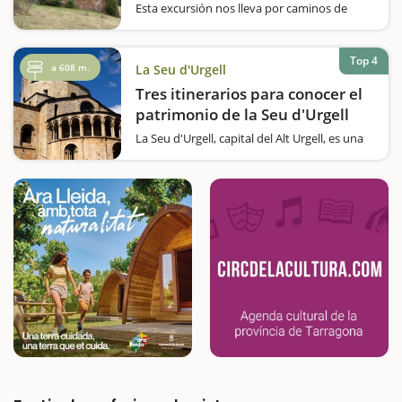
Esta excursión nos lleva por caminos de
postal del Alt Urgell. Disfrutaremos de unas
impresionantes vistas, del santuario y del
Boix Boscalt, un arbusto singular y de
Top 4
a 608 m.
La Seu d'Urgell
grandes dimensiones considerado también
uno de los más viejos del…
Tres itinerarios para conocer el
patrimonio de la Seu d'Urgell
La Seu d'Urgell, capital del Alt Urgell, es una
ciudad milenaria que pide una escapada en
familia para conocer su patrimonio.Os
proponemos la posibilidad de seguir tres
itinerarios diferentes con una audioguía para
descubrir cómo era y cómo es…