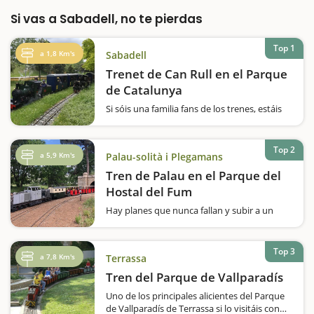
Si vas a Sabadell, no te pierdas
Top 1
a 1,8 Km's
Sabadell
Trenet de Can Rull en el Parque
de Catalunya
Si sóis una familia fans de los trenes, estáis
de suerte, ¡porque el tren de Can Rull del
Parque de Catalunya os fascinará! Un
circuito largo, con más de 3 kilómetros de
Top 2
a 5,9 Km's
Palau-solità i Plegamans
vías y que lo convierte…
Tren de Palau en el Parque del
Hostal del Fum
Hay planes que nunca fallan y subir a un
tren en medio de un parque es uno de ellos.
En el Parque del Hostal del Fum
encontraremos el Tren de Palau, donde la
Top 3
a 7,8 Km's
Terrassa
Asociación Cultural de Amigos del Ferrocarril
de Palau-Solità y Plegamans…
Tren del Parque de Vallparadís
Uno de los principales alicientes del Parque
de Vallparadís de Terrassa si lo visitáis con