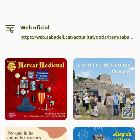
Web oficial
https://web.sabadell.cat/actualitat/notis/item/sabadell-celebra-la-diada-de-sant-jordi-amb-una-programacio-cultural-extensa-i-participativa