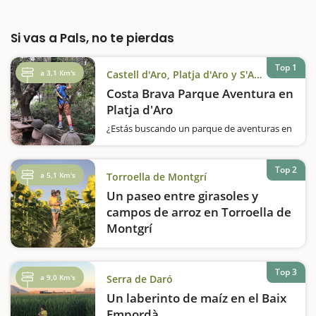
Si vas a Pals, no te pierdas
Top 1
a 3,1 Km's
Castell d'Aro, Platja d'Aro y S'Agaró
Costa Brava Parque Aventura en
Platja d'Aro
¿Estás buscando un parque de aventuras en
la Costa Brava? ¿Quieres vivir una gran
aventura en familia? El Costa Brava Parc
Aventura está situado en Platja d'Aro y aquí
Top 2
a 5,1 Km's
Torroella de Montgrí
podréis vivir vuestra propia aventura.…
Un paseo entre girasoles y
campos de arroz en Torroella de
Montgrí
Torroella de Montgrí es un municipio del
Baix Empordà que también incluye el núcleo
de l'Estartit, un antiguo pueblo de
Top 3
a 9,0 Km's
Serra de Daró
pescadores que actualmente es uno de los
Un laberinto de maíz en el Baix
destinos turísticos más importantes de la
Costa…
Empordà