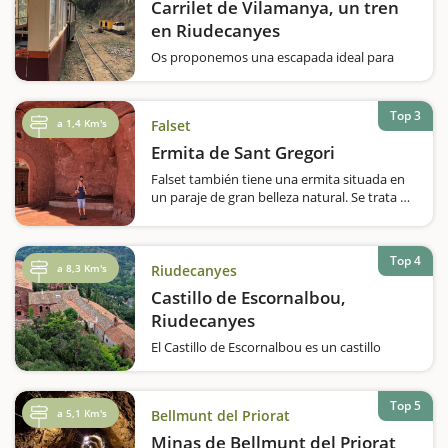
Carrilet de Vilamanya, un tren
en Riudecanyes
Os proponemos una escapada ideal para
hacer en familia, incluso con bebés. Se trata
del Carrilet de Vilamanya, situado en el
término de Riudecanyes donde podrá subir
Top 3
a 1,4 Km's
Falset
y dar un paseo en tren en medio de la
naturaleza. Durante…
Ermita de Sant Gregori
Falset también tiene una ermita situada en
un paraje de gran belleza natural. Se trata de
la ermita de Sant Gregori, construida bajo un
abrigo de rocas de gres rojizo, de formas
sinuosas y agujeros curiosos, todo esculpido
Top 4
por el viento y el agua.De…
a 8,3 Km's
Riudecanyes
Castillo de Escornalbou,
Riudecanyes
El Castillo de Escornalbou es un castillo
singular, tanto por su construcción y el color
rojizo de sus piedras, como por el lugar
donde se encuentra, enclavado en la colina
Top 5
a 5,1 Km's
Bellmunt del Priorat
de Escornalbou. Desde aquí tendréis unas
vistas estratégicas hacia el Camp…
Minas de Bellmunt del Priorat