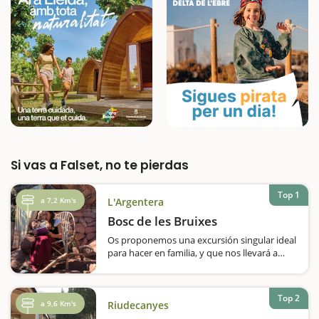
Si vas a Falset, no te pierdas
Top 1
a 7,2 Km's
L'Argentera
Bosc de les Bruixes
Os proponemos una excursión singular ideal
para hacer en familia, y que nos llevará a
conocer un bosque que en otros tiempos
estaba habitado por familias carboneras y
que esconde una atmósfera de brujería y
Top 2
misterio, rodeado de un paisaje
a 9,6 Km's
Riudecanyes
extraordinario.Inicialmente…