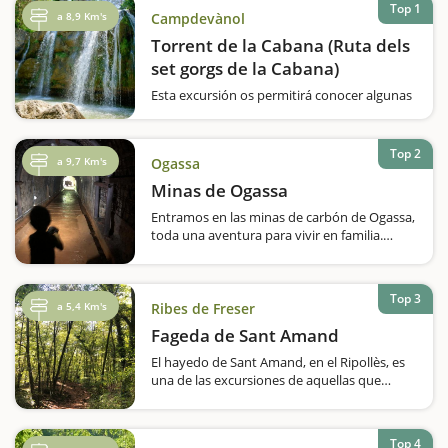
Top 1
a 8,9 Km's
Campdevànol
Torrent de la Cabana (Ruta dels
set gorgs de la Cabana)
Esta excursión os permitirá conocer algunas
pozas y cascadas de gran belleza.Si os
gustan las pozas y los saltos de agua, esta
ruta os dejará más que satisfechos. Se trata
Top 2
a 9,7 Km's
Ogassa
de seguir el torrente de Estiula,
popularmente conocido como torrente de
Minas de Ogassa
la…
Entramos en las minas de carbón de Ogassa,
toda una aventura para vivir en familia.
Hacemos un recorrido de unos 200 metros
por dentro de la mina y con la ayuda de un
frontral vemos como era una mina por
Top 3
dentro.Durante la visita guiada nos explican
a 5,4 Km's
Ribes de Freser
la…
Fageda de Sant Amand
El hayedo de Sant Amand, en el Ripollès, es
una de las excursiones de aquellas que
vienen acompañadas de las leyendas que se
cuentan sobre el Conde Arnau e incluso, es
muy posible que durante esta excursión
Top 4