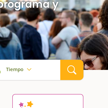
 programa y
l
Tiempo