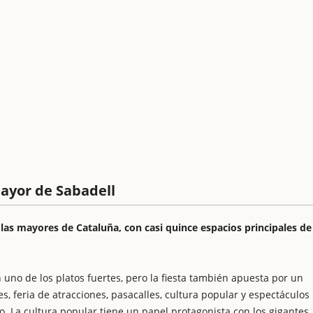
Mayor de Sabadell
 las mayores de Cataluña, con casi quince espacios principales de
n uno de los platos fuertes, pero la fiesta también apuesta por un
s, feria de atracciones, pasacalles, cultura popular y espectáculos
. La cultura popular tiene un papel protagonista con los gigantes,