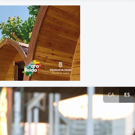
CA
ES