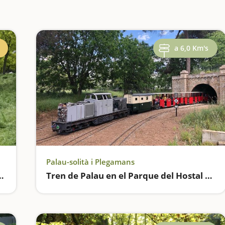
a 6,0 Km's
Palau-solità i Plegamans
n el Parque de Catalunya
Tren de Palau en el Parque del Hostal del Fum