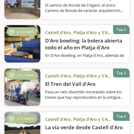
El camino de Ronda de S'Agaró, el único
Camino de Ronda de carácter arquitectónico
de la Costa Brava, declarado Bien Cultural de
Interés Nacional por su historia, arquitectura
y glamuroso pasado cinematográfico.…
Top 2
a 13,3 Km's
Castell d'Aro, Platja d'Aro y S'Agaró
D'Aro bowling: la bolera abierta
todo el año en Platja d'Aro
En D'Aro Bowling, en Platja d'Aro, además de
jugar a bolos, también hay una zona de
juego y una zona recreativa. Disponen de
bolas para niños y pueden adaptar la pista.
Top 3
a 11,3 Km's
Castell d'Aro, Platja d'Aro y S'Agaró
Se pueden celebrar aniversarios y eventos
empresariales.En el Centro Comercial…
El Tren del Vall d'Aro
Pasa un rato divertido montando sobre los
trenes que hay reproducidos en la antigua
estación de Castell d'Aro. ¿Os gusta el
mundo de los ferrocarriles? ¿Quieres montar
sobre un trenecito a escala que reproduce
Top 4
las antiguas…
a 11,3 Km's
Castell d'Aro, Platja d'Aro y S'Agaró
La vía verde desde Castell d'Aro