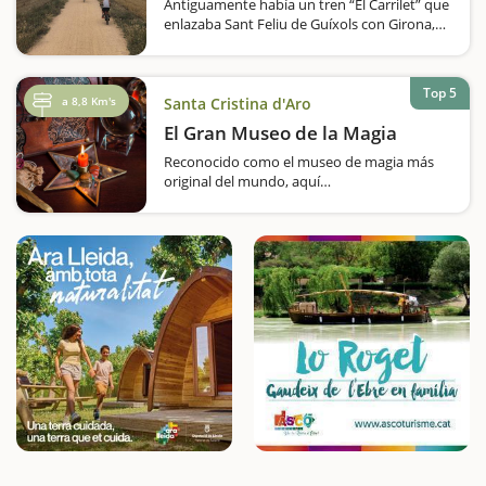
Antiguamente había un tren “El Carrilet” que
enlazaba Sant Feliu de Guíxols con Girona,
actualmente esta ruta se ha reconvertido en
la vía verde, una ruta para realizar en
bicicleta o a pie, un camino fácil adecuado…
Top 5
a 8,8 Km's
Santa Cristina d'Aro
El Gran Museo de la Magia
Reconocido como el museo de magia más
original del mundo, aquí
encontraréis interesantes y curiosos objetos
relacionados con este ámbito. ¿Os gusta la
magia? ¿Os alucinan los trucos más
increíbles?…