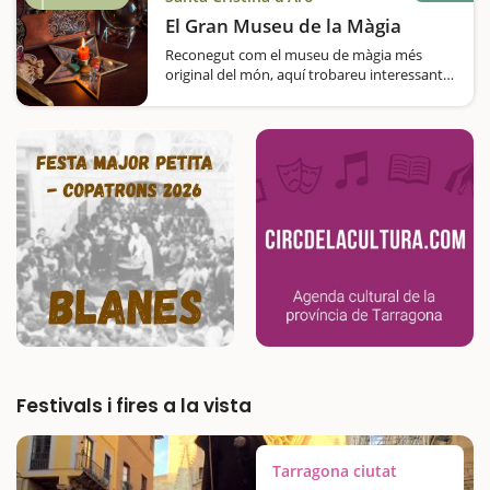
El Gran Museu de la Màgia
Reconegut com el museu de màgia més
original del món, aquí trobareu interessants i
curiosos objectes relacionats amb aquest
àmbit. Us agrada la màgia? Us al·lucinen els
trucs més increïbles?…
Festivals i fires a la vista
Tarragona ciutat