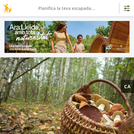
Planifica la teva escapada...
CA