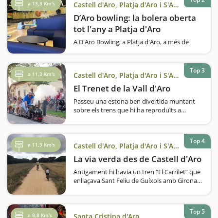
a 13,3 Km's
Castell d'Aro, Platja d'Aro i S'Agaró
D’Aro bowling: la bolera oberta
tot l'any a Platja d'Aro
A D'Aro Bowling, a Platja d'Aro, a més de
jugar a bitlles, també hi ha una zona de joc i
una zona recreativa. Disposen de boles per a
nens i poden adaptar la pista. S'hi poden
Top 3
a 11,3 Km's
Castell d'Aro, Platja d'Aro i S'Agaró
celebrar aniversaris i esdeveniments
empresarials.Al Centre Comercial…
El Trenet de la Vall d'Aro
Passeu una estona ben divertida muntant
sobre els trens que hi ha reproduïts a
l'antiga estació de Castell d'Aro. Us agrada el
món dels ferrocarrils? Voleu muntar sobre
un trenet a escala que reprodueix les
Top 4
antigues màquines…
a 11,3 Km's
Castell d'Aro, Platja d'Aro i S'Agaró
La via verda des de Castell d'Aro
Antigament hi havia un tren “El Carrilet” que
enllaçava Sant Feliu de Guíxols amb Girona,
actualment aquesta ruta s’ha reconvertit en
la via verda, una ruta per fer en bicicleta o a
peu, un camí fàcil adequat…
Top 5
a 8,8 Km's
Santa Cristina d'Aro