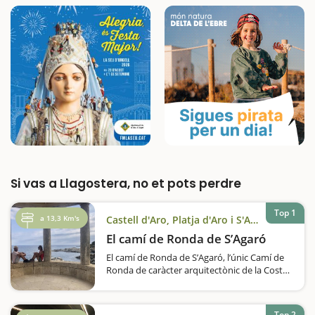
Si vas a Llagostera, no et pots perdre
Top 1
a 13,3 Km's
Castell d'Aro, Platja d'Aro i S'Agaró
El camí de Ronda de S’Agaró
El camí de Ronda de S’Agaró, l’únic Camí de
Ronda de caràcter arquitectònic de la Costa
Brava, declarat Bé Cultural d’Interès
Nacional per la seva història,…
Top 2