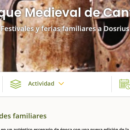
osque Medieval de Ca
Festivales y ferias familiares a Dosrius
Actividad
ades familiares
 en un auténtico escenario de época con una nueva edición de la