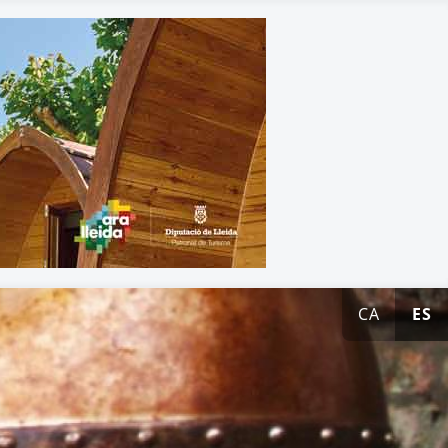
CA
ES