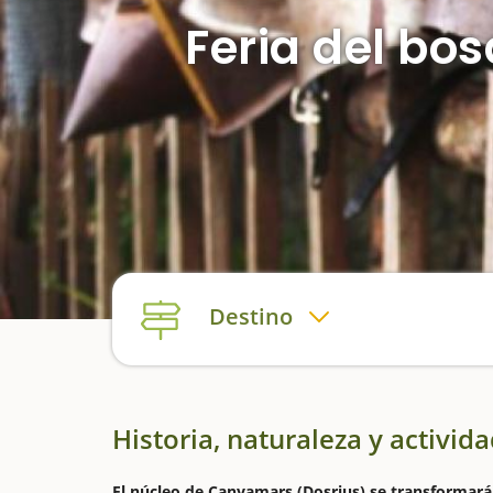
Feria del b
Destino
Historia, naturaleza y activid
El núcleo de Canyamars (Dosrius) se transformará