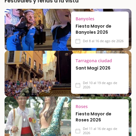
Festivales y ferias a la vista
Banyoles
Fiesta Mayor de
Banyoles 2026
Del 8 al 16 de ago de 2026
Tarragona ciudad
Sant Magí 2026
Del 10 al 19 de ago de
2026
Roses
Fiesta Mayor de
Roses 2026
Del 11 al 16 de ago de
2026