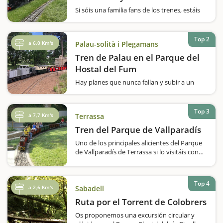
Si sóis una familia fans de los trenes, estáis
de suerte, ¡porque el tren de Can Rull del
Parque de Catalunya os fascinará! Un
circuito largo, con más de 3 kilómetros de
Top 2
a 6,0 Km's
Palau-solità i Plegamans
vías y que lo convierte…
Tren de Palau en el Parque del
Hostal del Fum
Hay planes que nunca fallan y subir a un
tren en medio de un parque es uno de ellos.
En el Parque del Hostal del Fum
encontraremos el Tren de Palau, donde la
Top 3
a 7,7 Km's
Terrassa
Asociación Cultural de Amigos del Ferrocarril
de Palau-Solità y Plegamans…
Tren del Parque de Vallparadís
Uno de los principales alicientes del Parque
de Vallparadís de Terrassa si lo visitáis con
niños es, sin duda, su tren, gestionado por el
Club Ferroviario de Terrassa. Aunque el
recorrido tan sólo es de unos 400 metros,…
Top 4
a 2,6 Km's
Sabadell
Ruta por el Torrent de Colobrers
Os proponemos una excursión circular y