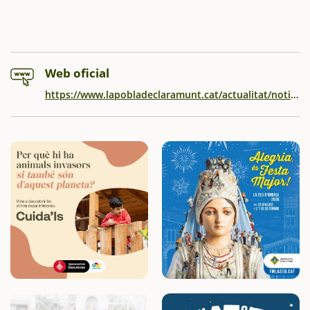
Web oficial
https://www.lapobladeclaramunt.cat/actualitat/noticies/la-pobla-de-claramunt-celebra-la-fira-de-la-candelera-amb-una-aposta-decidida-pel-producte-de-proximitat-lart-local-i-el-teixit-associatiu.html