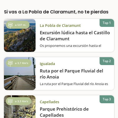
Si vas a La Pobla de Claramunt, no te pierdas
Top 1
a 537 m.
La Pobla de Claramunt
Excursión lúdica hasta el Castillo
de Claramunt
Os proponemos una excursión hasta el
Castillo de Claramunt siguiendo el itinerario
lúdico 'La muntanya dels nens', un recorrido
pensado para toda la familia. Si os gustan los
Top 2
a 3,7 Km's
Igualada
castillos y la naturaleza, esta escapada es
para vosotros.El camino…
Ruta por el Parque Fluvial del
río Anoia
La ruta por el Parque Fluvial del río Anoia es
ideal para dar un paseo a pie o en bicicleta y
apta para toda la familia. Es un recorrido
agradable, circular y que sigue un camino
Top 3
a 3,3 Km's
Capellades
llano. Durante este paseo se encontraréis
pasarelas para…
Parque Prehistórico de
Capellades