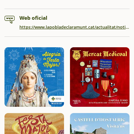
Web oficial
https://www.lapobladeclaramunt.cat/actualitat/noticies/la-pobla-de-claramunt-celebra-la-fira-de-la-candelera-amb-una-aposta-decidida-pel-producte-de-proximitat-lart-local-i-el-teixit-associatiu.html