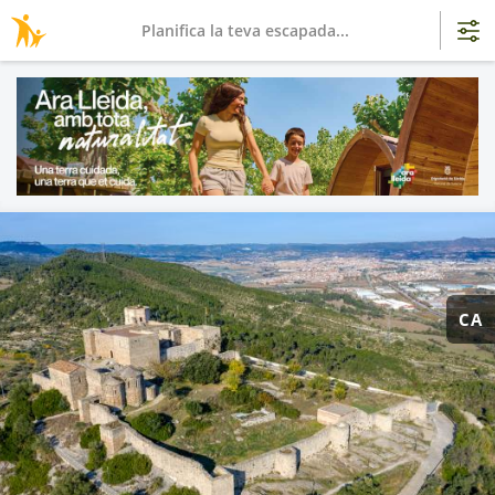
Planifica la teva escapada...
CA