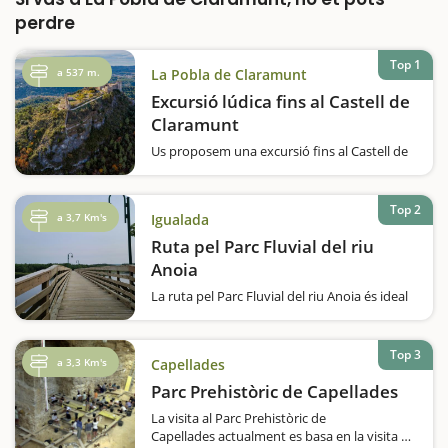
perdre
Top 1
a 537 m.
La Pobla de Claramunt
Excursió lúdica fins al Castell de
Claramunt
Us proposem una excursió fins al Castell de
Claramunt seguint l'itinerari lúdic 'La
muntanya dels nens', un recorregut pensat
per a tota la família. Si us agraden els castells
Top 2
a 3,7 Km's
Igualada
i la natura, aquesta escapada és per a
vosaltres.El camí…
Ruta pel Parc Fluvial del riu
Anoia
La ruta pel Parc Fluvial del riu Anoia és ideal
per fer un passeig a peu o en bicicleta i apta
per a tota la família. És un recorregut
agradable, circular i que segueix un camí pla.
Top 3
a 3,3 Km's
Capellades
Durant aquesta passejada us trobareu…
Parc Prehistòric de Capellades
La visita al Parc Prehistòric de
Capellades actualment es basa en la visita al