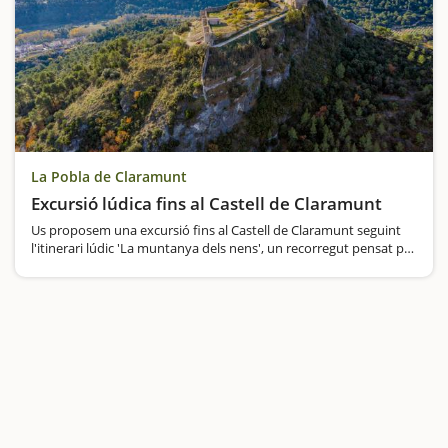
La Pobla de Claramunt
Excursió lúdica fins al Castell de Claramunt
Us proposem una excursió fins al Castell de Claramunt seguint
l'itinerari lúdic 'La muntanya dels nens', un recorregut pensat per
a tota la família. Si us agraden els castells i la natura, aquesta
escapada és per a vosaltres.El camí…