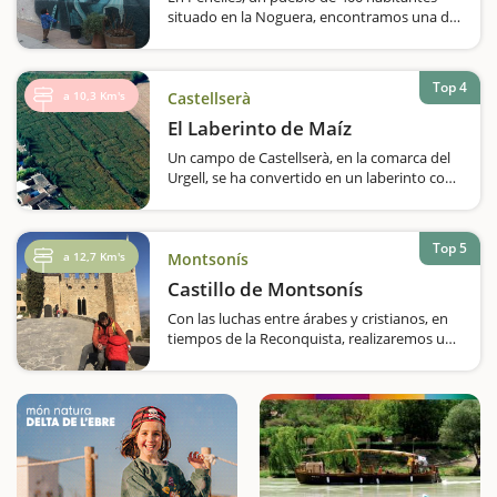
situado en la Noguera, encontramos una de
las grandes manifestaciones de arte
urbano.En una pequeña localidad agrícola
en la que el tiempo pasa poco a poco se ha
Top 4
convertido, desde hace años, en un
a 10,3 Km's
Castellserà
atractivo…
El Laberinto de Maíz
Un campo de Castellserà, en la comarca del
Urgell, se ha convertido en un laberinto con
más de dos kilómetros de pasillos, ideal para
pasar un buen rato en familia Si deseáis
conocer un laberinto original tendréis…
Top 5
a 12,7 Km's
Montsonís
Castillo de Montsonís
Con las luchas entre árabes y cristianos, en
tiempos de la Reconquista, realizaremos un
viaje de casi mil años para vivir las historias
de este castillo, y además, lo haremos de
noche; un elemento que todavía hará que la
visita resulte más apasionante…