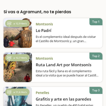
Si vas a Agramunt, no te pierdas
Top 1
a 12,9 Km's
Montsonís
Lo Padrí
Es el complemento ideal después de visitar
el Castillo de Montsonís y, un gran
descubrimiento. Y es que la comarca de la
Noguera esconde grandes sorpresas...Una
de ellas es la obra 'Lo Padrí' que se
Top 2
encuentra en Montsonís. Realmente
a 12,7 Km's
Montsonís
impresionante,…
Ruta Land Art por Montsonís
Esta ruta fácil y llana es el complemento
ideal a la visita que se puede hacer al Castillo
de Montsonís y a Lo Padrí. El Land Art es un
pequeño recorrido en medio de la
naturaleza, pensado para familias, durante el
Top 3
cual nos…
a 11,6 Km's
Penelles
Grafitis y arte en las paredes
En Penelles, un pueblo de 400 habitantes