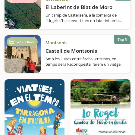
El Laberint de Blat de Moro
Un camp de Castellserà, a la comarca de
l'Urgell, s'ha convertit en un laberint amb
més de dos quilòmetres de passadissos,
ideal per passar una bona estona en família.
Si voleu conèixer un laberint ben original…
Top 5
a 12,7 Km's
Montsonís
Castell de Montsonís
Amb les lluites entre àrabs i cristians, en
temps de la Reconquesta, farem un viatge
de quasi mil anys per viure les històries
d'aquest castell, i a més, ho farem de nit; un
element que encara farà que la visita resulti
més apassionant i misteriosa.Coneixerem…