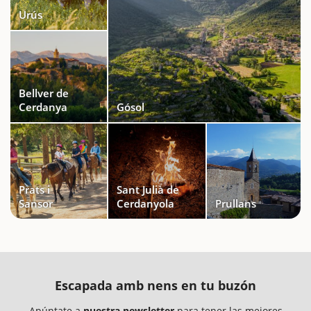
Urús
Bellver de
Cerdanya
Gósol
Prats i
Sant Julià de
Sansor
Cerdanyola
Prullans
Escapada amb nens en tu buzón
Apúntate a
nuestra newsletter
para tener las mejores