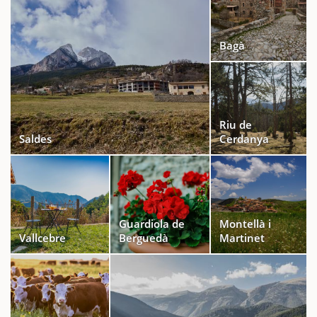
Bagà
Riu de
Saldes
Cerdanya
Guardiola de
Montellà i
Vallcebre
Berguedà
Martinet