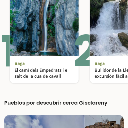
1
2
Bagà
Bagà
El camí dels Empedrats i el
Bullidor de la Ll
salt de la cua de cavall
excursión fácil 
agua espectacul
Una de las excursiones más espectaculares del Berguedà
Pueblos por descubrir cerca Gisclareny