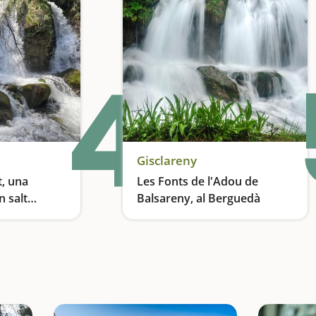
4
Gisclareny
t, una
Les Fonts de l'Adou de
n salt
Balsareny, al Berguedà
ular
Una de les excursions més conegudes del Berguedà
Un brollador d'aigua en un lloc verge