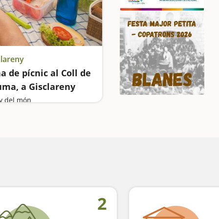
clareny
a de pícnic al Coll de
ma, a Gisclareny
y del món
2