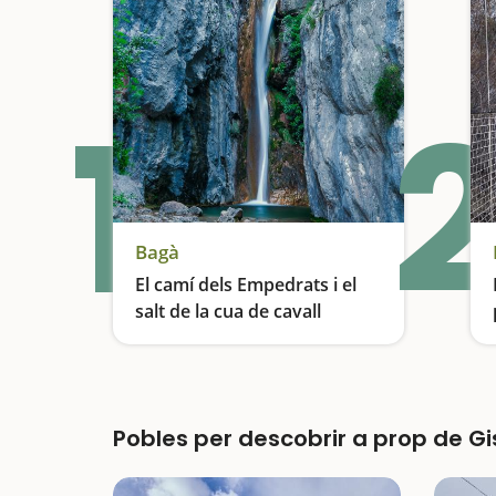
1
2
Bagà
El camí dels Empedrats i el
salt de la cua de cavall
Una de les excursions més espectaculars del Berguedà
Pobles per descobrir a prop de G