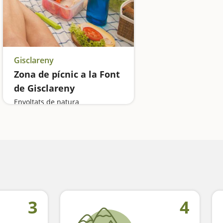
Gisclareny
Zona de pícnic a la Font
de Gisclareny
Envoltats de natura
3
4