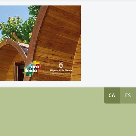
CA
ES