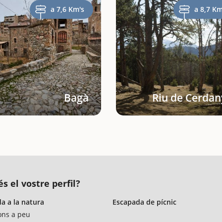
a 7,6 Km's
a 8,7 Km
Bagà
Riu de Cerdan
s el vostre perfil?
a a la natura
Escapada de pícnic
ons a peu