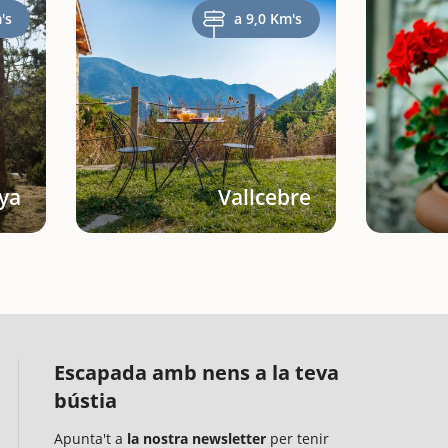
's
a 9,0 Km's
ya
Vallcebre
Escapada amb nens a la teva
bústia
Apunta't a
la nostra newsletter
per tenir