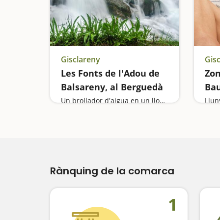
Gisclareny
Gis
Les Fonts de l'Adou de
Zon
Balsareny, al Berguedà
Bau
Un brollador d'aigua en un lloc verge
Llun
Rànquing de la comarca
1