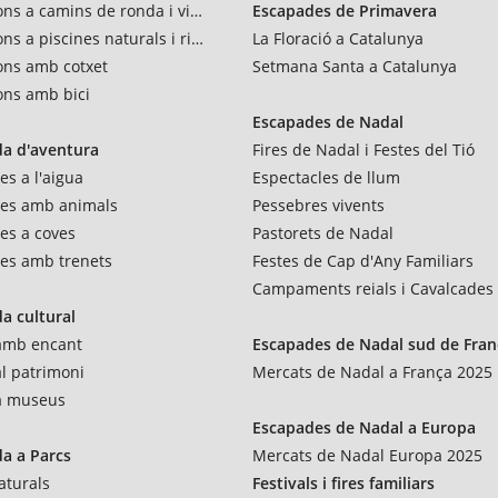
ons a camins de ronda i vies verdes
Escapades de Primavera
ns a piscines naturals i rius
La Floració a Catalunya
ons amb cotxet
Setmana Santa a Catalunya
ons amb bici
Escapades de Nadal
a d'aventura
Fires de Nadal i Festes del Tió
es a l'aigua
Espectacles de llum
res amb animals
Pessebres vivents
es a coves
Pastorets de Nadal
es amb trenets
Festes de Cap d'Any Familiars
Campaments reials i Cavalcades
a cultural
 amb encant
Escapades de Nadal sud de Fran
al patrimoni
Mercats de Nadal a França 2025
 a museus
Escapades de Nadal a Europa
a a Parcs
Mercats de Nadal Europa 2025
aturals
Festivals i fires familiars