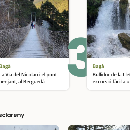
3
Bagà
Bagà
La Via del Nicolau i el pont
Bullidor de la Lle
penjant, al Berguedà
excursió fàcil a u
d’aigua espectac
Un pont penjant de més de 35 metres de longitud
isclareny