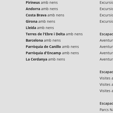
Pirineus
amb nens
Excursi
Andorra
amb nens
Excursio
Costa Brava
amb nens
Excursi
Girona
amb nens
Excursi
Lleida
amb nens
Terres de l'Ebre i Delta
amb nens
Escapad
Barcelona
amb nens
Aventur
Parròquia de Canillo
amb nens
Aventu
Parròquia d'Encamp
amb nens
Aventur
La Cerdanya
amb nens
Aventur
Escapad
Visites
Visites 
Visites
Escapad
Parcs N