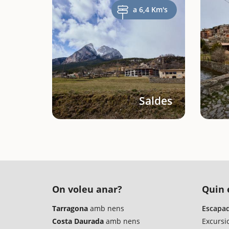
a 6,4 Km's
Saldes
On voleu anar?
Quin é
Tarragona
amb nens
Escapad
Costa Daurada
amb nens
Excursi