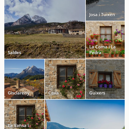
Josa i Tuixén
La Coma i La
Saldes
Pedra
Gisclareny
Cava
Guixers
La Vansa i