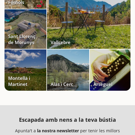
Fórnols
Sant Llorenç
de Morunys
Vallcebre
Montellà i
Martinet
Alàs i Cerc
Arsèguel
Escapada amb nens a la teva bústia
Apunta't a
la nostra newsletter
per tenir les millors