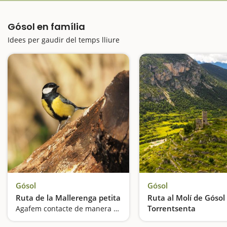
Gósol en família
Idees per gaudir del temps lliure
Gósol
Gósol
Ruta de la Mallerenga petita
Ruta al Molí de Gósol 
Torrentsenta
Agafem contacte de manera suau amb l'alta muntanya
Descobrim una font lite