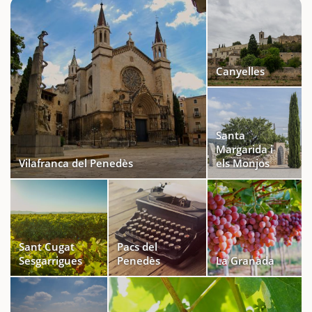
Canyelles
Santa
Margarida i
Vilafranca del Penedès
els Monjos
Sant Cugat
Pacs del
Sesgarrigues
Penedès
La Granada