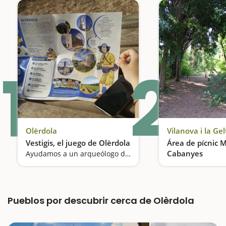
1
2
Olèrdola
Vilanova i la Gel
Vestigis, el juego de Olèrdola
Área de pícnic 
Cabanyes
Ayudamos a un arqueólogo despistado a resolver enigmas sobre el patrimonio del municipio
Pueblos por descubrir cerca de Olèrdola