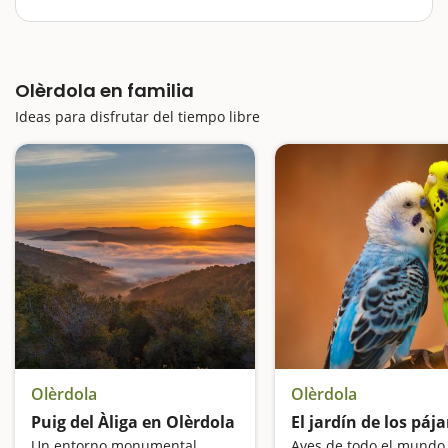
descubrir el patrimonio de Olèrdola de una forma
divertida, activa y participativa. A través de un juego
interactivo, pequeños y mayores recorrerán distintos
lugares del municipio…
Olèrdola en familia
Ideas para disfrutar del tiempo libre
Olèrdola
Olèrdola
Puig del Àliga en Olèrdola
El jardín de los páj
Un entorno monumental
Aves de todo el mundo