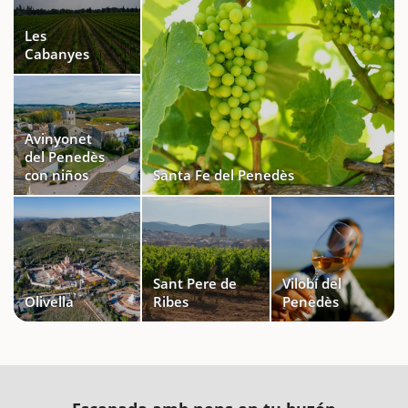
Les
Cabanyes
Avinyonet
del Penedès
con niños
Santa Fe del Penedès
Sant Pere de
Vilobí del
Olivella
Ribes
Penedès